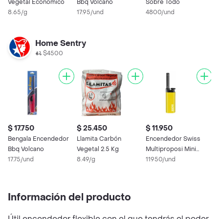
Vegetal Económico
Bbq Volcano
Sobre Todo
E
8.65/g
17.95/und
4800/und
2
Home Sentry
$4500
$ 17.750
$ 25.450
$ 11.950
Bengala Encendedor
Llamita Carbón
Encendedor Swiss
Bbq Volcano
Vegetal 2.5 Kg
Multiproposi Mini
17.75/und
8.49/g
*1und
11950/und
Información del producto
Útil encendedor flexible con el que tendrás el poder