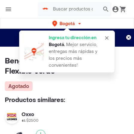
Bogotá
Regístrate
¿Nuevo en Rappi?
y disfruta de
Ingresa tu dirección en
envíos gratis por semanas
Aplican TyC
Bogotá
.
Mejor servicio,
entregas más rápidas y
los precios más
Bengala Encendedor Con Tubo
convenientes!
Flexible Verde
Agotado
Productos similares:
Oxxo
$2500