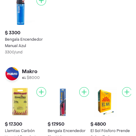
$ 3300
Bengala Encendedor
Manual Azul
3300/und
Makro
$8000
$ 17.300
$ 17.950
$ 4800
$
Llamitas Carbón
Bengala Encendedor
El Sol Fósforo Prende
B