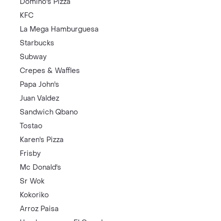
Domino's Pizza
KFC
La Mega Hamburguesa
Starbucks
Subway
Crepes & Waffles
Papa John's
Juan Valdez
Sandwich Qbano
Tostao
Karen's Pizza
Frisby
Mc Donald's
Sr Wok
Kokoriko
Arroz Paisa