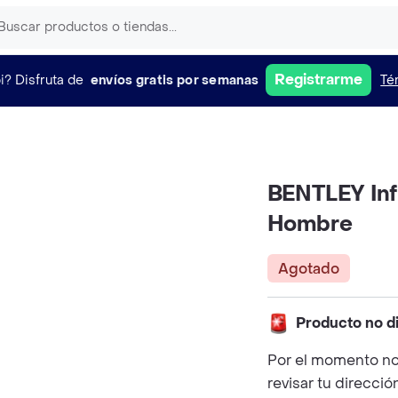
Registrarme
i?
Disfruta de
envíos gratis por semanas
Té
BENTLEY Infi
Hombre
Agotado
Producto no d
Por el momento no
revisar tu direcció