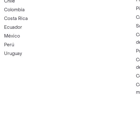
Chile
P
Colombia
C
Costa Rica
S
Ecuador
C
México
d
Perú
P
Uruguay
C
d
C
C
m