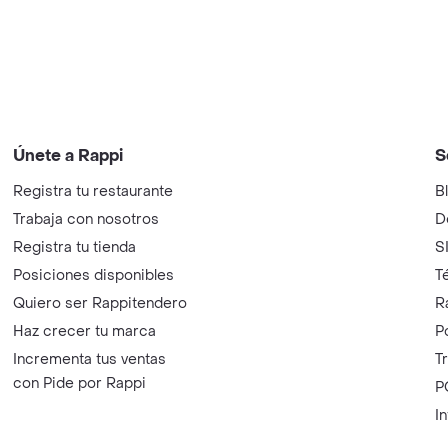
Únete a Rappi
S
Registra tu restaurante
B
Trabaja con nosotros
D
Registra tu tienda
S
Posiciones disponibles
T
Quiero ser Rappitendero
R
Haz crecer tu marca
P
Incrementa tus ventas
T
con Pide por Rappi
P
I