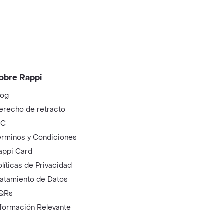
obre Rappi
log
erecho de retracto
IC
érminos y Condiciones
appi Card
olíticas de Privacidad
ratamiento de Datos
QRs
nformación Relevante