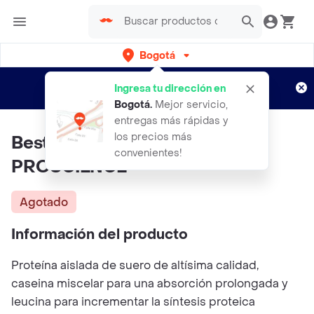
Bogotá
Regístrate
¿Nuevo en Rappi?
y disfruta de
Ingresa tu dirección en
envíos gratis por semanas
Aplican TyC
Bogotá
.
Mejor servicio,
entregas más rápidas y
los precios más
Best Protein Arequipe 2 Lb
convenientes!
PROSCIENCE
Agotado
Información del producto
Proteína aislada de suero de altísima calidad,
caseina miscelar para una absorción prolongada y
leucina para incrementar la síntesis proteica