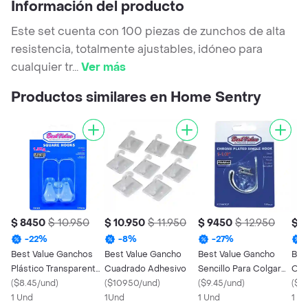
Información del producto
Este set cuenta con 100 piezas de zunchos de alta
resistencia, totalmente ajustables, idóneo para
cualquier tr
...
Ver más
Productos similares en Home Sentry
$ 8450
$ 10.950
$ 10.950
$ 11.950
$ 9450
$ 12.950
$ 
-
22
%
-
8
%
-
27
%
Best Value Ganchos
Best Value Gancho
Best Value Gancho
Bes
Plástico Transparente
Cuadrado Adhesivo
Sencillo Para Colgar
Ova
F01494
(
$8.45/und
)
(
$10950/und
)
F01441Cp
(
$9.45/und
)
Uni
(
$8
1 Und
1Und
1 Und
1 U