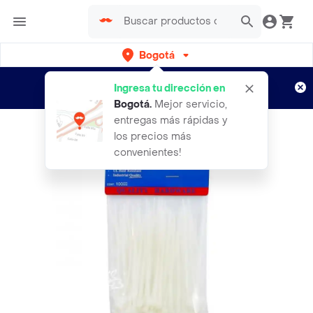
Bogotá
Regístrate
¿Nuevo en Rappi?
y disfruta de
Ingresa tu dirección en
envíos gratis por semanas
Aplican TyC
Bogotá
.
Mejor servicio,
entregas más rápidas y
los precios más
convenientes!