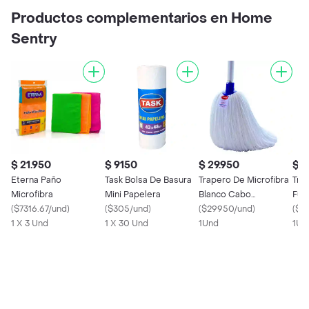
Productos complementarios en Home
Sentry
$ 21.950
$ 9150
$ 29.950
$ 2
Eterna Paño
Task Bolsa De Basura
Trapero De Microfibra
Tra
Microfibra
Mini Papelera
Blanco Cabo
Fuc
(
$7316.67/und
)
(
$305/und
)
Laminado
(
$29950/und
)
(
$2
1 X 3 Und
1 X 30 Und
1Und
1Un