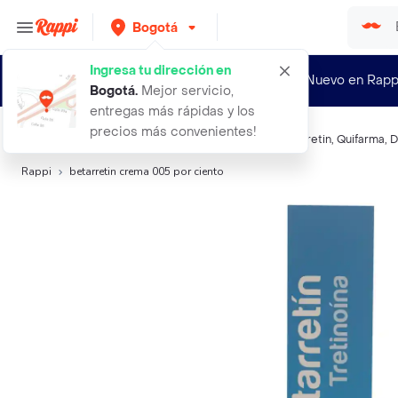
Bogotá
Ingresa tu dirección en
¿Nuevo en Rapp
Bogotá
.
Mejor servicio,
entregas más rápidas y los
precios más convenientes!
Búsquedas relacionadas:
Tratamiento Antiacné
,
Betarretin
,
Quifarma
,
D
Rappi
betarretin crema 005 por ciento