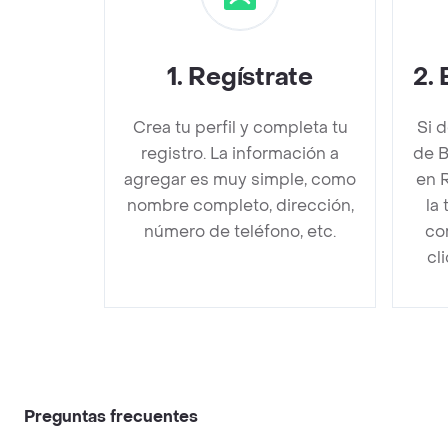
1
.
Regístrate
2
.
Crea tu perfil y completa tu
Si 
registro. La información a
de B
agregar es muy simple, como
en 
nombre completo, dirección,
la
número de teléfono, etc.
co
cl
Preguntas frecuentes