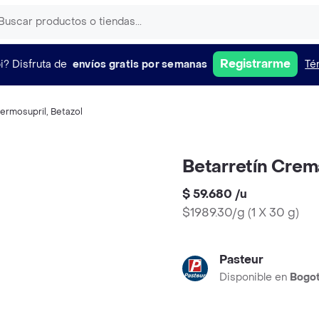
Registrarme
i?
Disfruta de
envíos gratis por semanas
Té
ermosupril
,
Betazol
Betarretín Crem
$ 59.680
/
u
$1989.30/g
(
1 X 30 g
)
Pasteur
Disponible en
Bogo