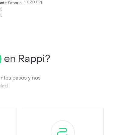
1 X 30.0 g
ante Sabor a
á
l
)
mL
)
en Rappi?
entes pasos y nos
edad