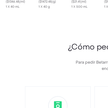
Thermale Cicalfate+
(
$1346.48/ml
)
Cicaplast Baume B5 +
(
$1472.48/g
)
Frasco 500 mL
(
$21.41/ml
)
(
$
1 X 40 mL
1 X 40 g
1 X 500 mL
1 
¿Cómo pe
Para pedir Betar
enc