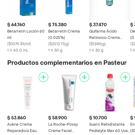
$ 64.760
$ 75.380
$ 37.470
$ 
Betarretin Loción 60
Betarretín Crema
Quifarma Ácido
De
ml
(0.025%)
Retinoico Crema
(0
(
$1079.39/ml
)
(
$2512.77/g
)
(0.05 %)
(
$1249/g
)
(
$2
1 X 60.0 mL
1 X 30 g
1 X 30 g
1 
Productos complementarios en Pasteur
$ 53.860
$ 58.900
$ 10.700
$ 
Avène Crema
La Roche-Posay
Suero Rehidratante
En
Reparadora Eau
Crema Facial
Pedialyte Max 60 Uva
(3