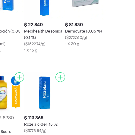
5
$ 22.840
$ 81.830
oción (0.05
Medihealth Desonida
Dermovate (0.05 %)
(0.1 %)
(
$2727.60/g
)
/ml
)
(
$1522.74/g
)
1 X 30 g
L
1 X 15 g
$ 8980
$ 113.365
Rozelaic Gel (15 %)
(
$3778.84/g
)
t Suero