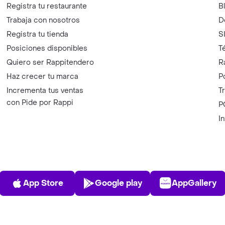
Registra tu restaurante
B
Trabaja con nosotros
D
Registra tu tienda
S
Posiciones disponibles
T
Quiero ser Rappitendero
R
Haz crecer tu marca
P
Incrementa tus ventas
T
con Pide por Rappi
P
I
App Store
Play Store
AppGalle
App Store
Google play
AppGallery