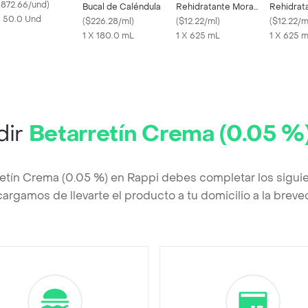
1872.66/und
)
Bucal de Caléndula
Rehidratante Mora
Rehidrat
X 50.0 Und
(
$226.28/ml
)
Azul
(
$12.22/ml
)
Maracuy
(
$12.22/m
1 X 180.0 mL
1 X 625 mL
1 X 625 
dir
Betarretín Crema (0.05 %
retín Crema (0.05 %) en Rappi debes completar los sigui
argamos de llevarte el producto a tu domicilio a la brev