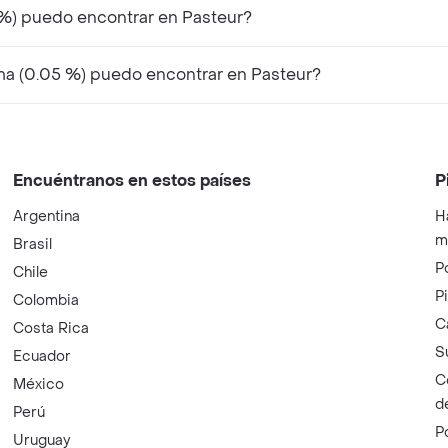
 %) puedo encontrar en Pasteur?
a (0.05 %) puedo encontrar en Pasteur?
Encuéntranos en estos países
P
Argentina
H
m
Brasil
P
Chile
P
Colombia
C
Costa Rica
S
Ecuador
C
México
d
Perú
P
Uruguay