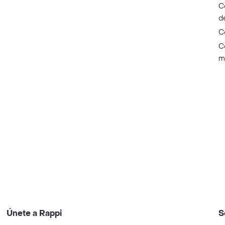
C
d
C
C
m
Únete a Rappi
S