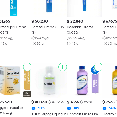
31.765
$ 50.230
$ 22.840
$ 67.67
rmosupril Crema
Betazol Crema (0.05
Desonida Crema
Betazol L
.05 %)
%)
(0.05%)
%)
117.67/g
)
(
$1674.27/g
)
(
$1522.74/g
)
(
$1127.92
X 15 g
1 X 30 g
1 X 15 g
1 X 60 m
93.630
$ 40.730
$ 45.255
$ 7635
$ 8980
$ 7635
gystol Pastillas
-
10
%
-
14
%
-
14
%
01.5 mg)
K-Trix Farpag Enjuague
Electrolit Suero Oral
Electroli