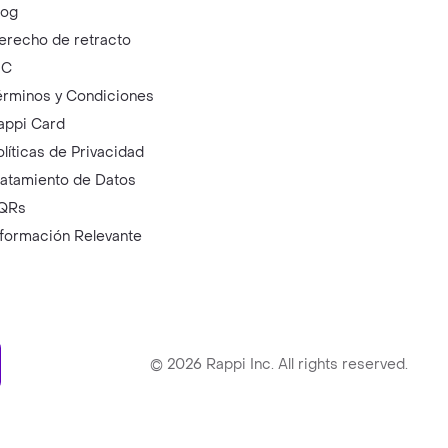
log
erecho de retracto
IC
érminos y Condiciones
appi Card
olíticas de Privacidad
ratamiento de Datos
QRs
nformación Relevante
ry
©
2026
Rappi Inc. All rights reserved.