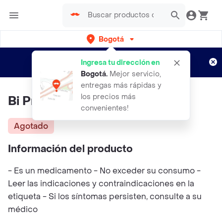
Bogotá
Regístrate
¿Nuevo en Rappi?
y disfruta de
Ingresa tu dirección en
envíos gratis por semanas
Aplican TyC
Bogotá
.
Mejor servicio,
entregas más rápidas y
los precios más
Bi Pro Mass
convenientes!
Agotado
Información del producto
- Es un medicamento - No exceder su consumo -
Leer las indicaciones y contraindicaciones en la
etiqueta - Si los síntomas persisten, consulte a su
médico