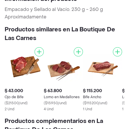
Empacado y Sellado al Vacío. 230 g - 260 g
Aproximadamente
Productos similares en La Boutique De
Las Carnes
$ 43.000
$ 63.800
$ 115.200
$ 
Ojo de Bife
Lomo en Medallones
Bife Ancho
Lom
(
$21500/und
)
(
$15950/und
)
(
$115200/und
)
(
$2
2 Und
4 Und
1 Und
1 U
Productos complementarios en La