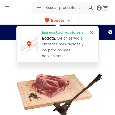
Bogotá
Regístrate
¿Nuevo en Rappi?
y disfruta de
Ingresa tu dirección en
envíos gratis por semanas
Aplican TyC
Bogotá
.
Mejor servicio,
entregas más rápidas y
los precios más
convenientes!