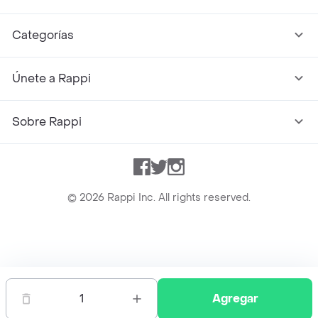
Categorías
Únete a Rappi
Sobre Rappi
Facebook
Twitter
Instagram
©
2026
Rappi Inc. All rights reserved.
Rappi S.A.S. --- NIT 900.843.898-9 --- Calle 63 # 16A-02
Bogotá D.C. --- notificacionesrappi@rappi.com
1
Agregar