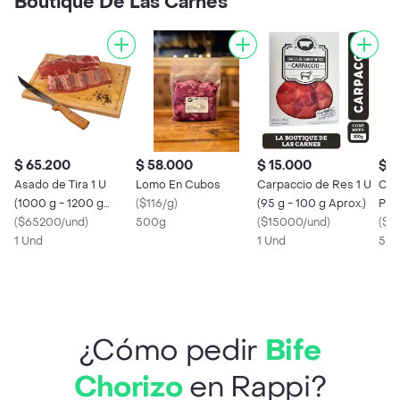
Boutique De Las Carnes
$ 65.200
$ 58.000
$ 15.000
$ 1
Asado de Tira 1 U
Lomo En Cubos
Carpaccio de Res 1 U
Chor
(1000 g - 1200 g
(
$116/g
)
(95 g - 100 g Aprox.)
Paq
Aprox.)
(
$65200/und
)
500g
(
$15000/und
)
270 
(
$67
1 Und
1 Und
5 X
¿Cómo pedir
Bife
Chorizo
en Rappi?