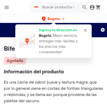
Bogotá
Regístrate
¿Nuevo en Rappi?
y disfruta de
Ingresa tu dirección en
envíos gratis por semanas
Aplican TyC
Bogotá
.
Mejor servicio,
entregas más rápidas y
los precios más
Bife De Paleta Res
convenientes!
Agotado
Información del producto
Es una carne de sabor suave y textura magra, que
por lo general viene en cortes de formas triangulares
o redondas, y se llama así, porque proviene de las
paletas del vacuno.