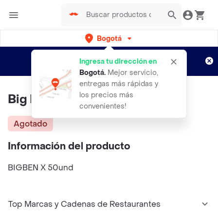
Bogotá
Regístrate
¿Nuevo en Rappi?
y disfruta de
Ingresa tu dirección en
envíos gratis por semanas
Aplican TyC
Bogotá
.
Mejor servicio,
entregas más rápidas y
los precios más
Big Ben X 50Und
convenientes!
Agotado
Información del producto
BIGBEN X 50und
Top Marcas y Cadenas de Restaurantes