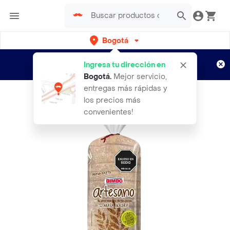
Bogotá
Regístrate
¿Nuevo en Rappi?
y disfruta de
Ingresa tu dirección en
envíos gratis por semanas
Aplican TyC
Bogotá
.
Mejor servicio,
entregas más rápidas y
los precios más
convenientes!