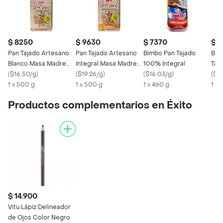
$ 8250
$ 9630
$ 7370
$ 
Pan Tajado Artesano
Pan Tajado Artesano
Bimbo Pan Tajado
Bim
Blanco Masa Madre
Integral Masa Madre
100% Integral
Taj
500 g
(
$16.50/g
)
500 gr
(
$19.26/g
)
(
$16.03/g
)
(
$18
1 x 500 g
1 x 500 g
1 x 460 g
1 x 
Productos complementarios en Éxito
$ 14.900
Vitu Lápiz Delineador
de Ojos Color Negro