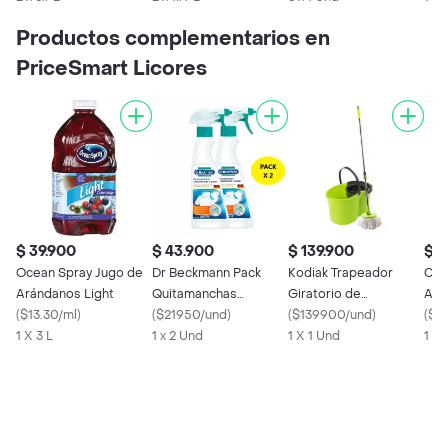
Productos complementarios en
PriceSmart Licores
$ 39.900
$ 43.900
$ 139.900
$ 5
Ocean Spray Jugo de
Dr Beckmann Pack
Kodiak Trapeador
Clo
Arándanos Light
Quitamanchas
Giratorio de
Aut
(
$13.30/ml
)
Desodorante Spray
(
$21950/und
)
Microfibra Spin Mopa
(
$139900/und
)
Ino
(
$88
1 X 3 L
66821
1 x 2 Und
1 X 1 Und
1 X