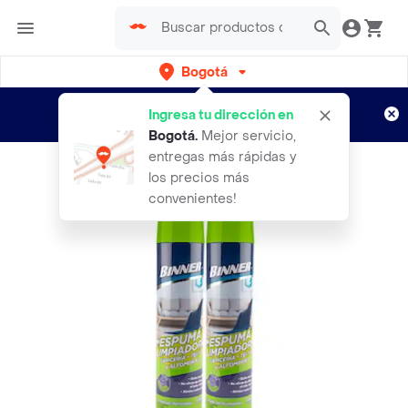
Bogotá
Regístrate
¿Nuevo en Rappi?
y disfruta de
Ingresa tu dirección en
envíos gratis por semanas
Aplican TyC
Bogotá
.
Mejor servicio,
entregas más rápidas y
los precios más
convenientes!