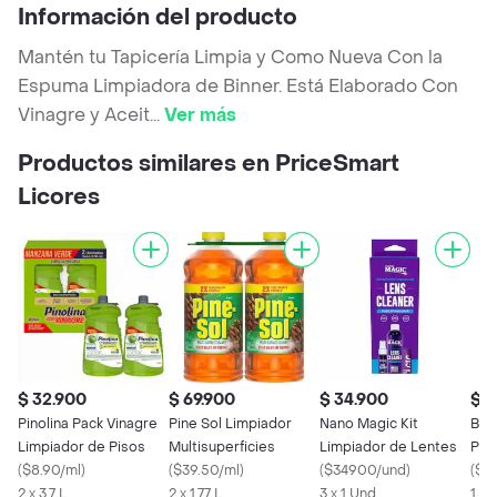
Información del producto
Mantén tu Tapicería Limpia y Como Nueva Con la
Espuma Limpiadora de Binner. Está Elaborado Con
Vinagre y Aceit
...
Ver más
Productos similares en PriceSmart
Licores
$ 32.900
$ 69.900
$ 34.900
$ 5
Pinolina Pack Vinagre
Pine Sol Limpiador
Nano Magic Kit
Bin
Limpiador de Pisos
Multisuperficies
Limpiador de Lentes
Pis
(
$8.90/ml
)
(
$39.50/ml
)
(
$34900/und
)
Lam
(
$12
2 x 3.7 L
2 x 1.77 L
3 x 1 Und
1 x 