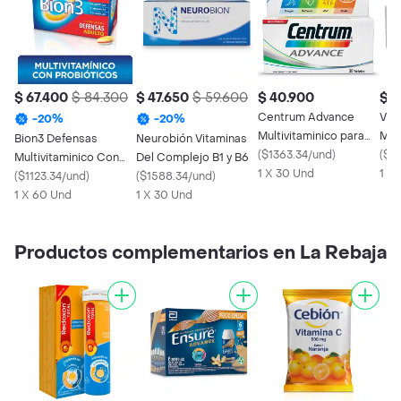
$ 67.400
$ 84.300
$ 47.650
$ 59.600
$ 40.900
$ 1
Centrum Advance
Vis
-
20
%
-
20
%
Multivitaminico para
Mult
Bion3 Defensas
Neurobión Vitaminas
Hombres y Mujeres
(
$1363.34/und
)
Cáp
(
$9
Multivitaminico Con
Del Complejo B1 y B6
1 X 30 Und
1 X 
Minerales y
(
$1123.34/und
)
(
$1588.34/und
)
Probioticos
1 X 60 Und
1 X 30 Und
Productos complementarios en La Rebaja