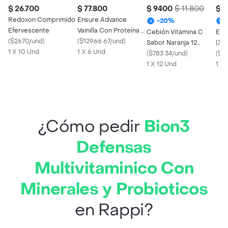
$ 26.700
$ 77.800
$ 9400
$ 11.800
$ 7
Redoxon Comprimido
Ensure Advance
-
20
%
Efervescente
Vainilla Con Proteína +
Cebión Vitamina C
Engy
(
$2670/und
)
Hmb Líquido Caja x 6
(
$12966.67/und
)
Sabor Naranja 12
(30
1 X 10 Und
Und
1 X 6 Und
Tabletas Masticables
(
$783.34/und
)
(
$1
1 X 12 Und
1 X
¿Cómo pedir
Bion3
Defensas
Multivitaminico Con
Minerales y Probioticos
en Rappi?