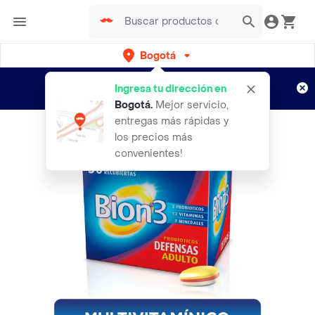
Bogotá
Regístrate
¿Nuevo en Rappi?
y disfruta de
Ingresa tu dirección en
envíos gratis por semanas
Aplican TyC
Bogotá
.
Mejor servicio,
entregas más rápidas y
los precios más
convenientes!