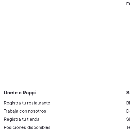
m
Únete a Rappi
S
Registra tu restaurante
B
Trabaja con nosotros
D
Registra tu tienda
S
Posiciones disponibles
T