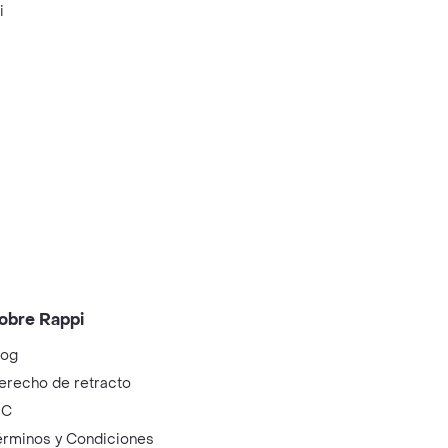
i
obre Rappi
log
erecho de retracto
IC
érminos y Condiciones