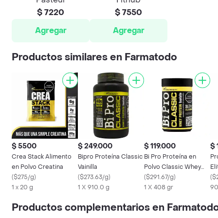
$ 7220
$ 7550
Agregar
Agregar
Productos similares en Farmatodo
$ 5500
$ 249.000
$ 119.000
$ 
Crea Stack Alimento
Bipro Proteína Classic
Bi Pro Proteína en
Pr
en Polvo Creatina
Vainilla
Polvo Classic Whey
Eli
(
$275/g
)
(
$273.63/g
)
Protein Vainilla
(
$291.67/g
)
(
$
1 x 20 g
1 X 910.0 g
1 X 408 gr
90
Productos complementarios en Farmatod