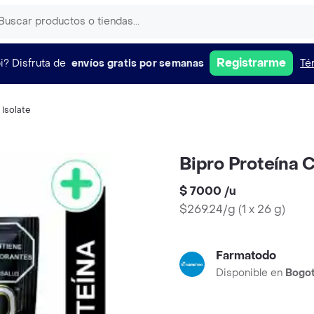
Registrarme
i?
Disfruta de
envíos gratis por semanas
Té
,
Isolate
Bipro Proteína C
$ 7000
/
u
$269.24/g
(
1 x 26 g
)
Farmatodo
Disponible en
Bogo