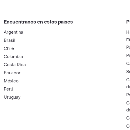
Encuéntranos en estos países
P
Argentina
H
m
Brasil
P
Chile
P
Colombia
C
Costa Rica
S
Ecuador
C
México
d
Perú
P
Uruguay
C
d
C
C