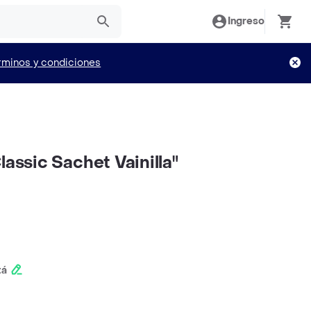
Ingreso
rminos y condiciones
lassic Sachet Vainilla"
tá