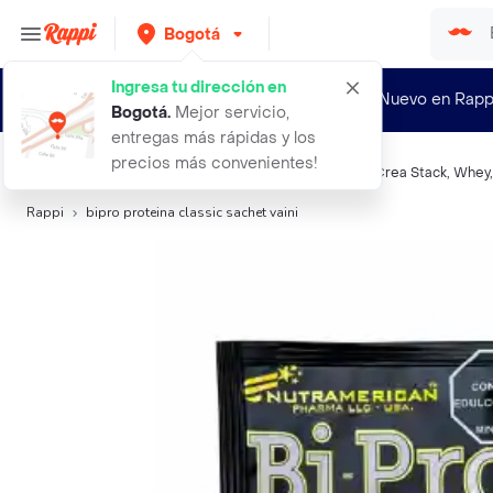
Bogotá
Ingresa tu dirección en
¿Nuevo en Rapp
Bogotá
.
Mejor servicio,
entregas más rápidas y los
precios más convenientes!
Búsquedas relacionadas:
Nutrición deportiva
,
Bi Pro
,
Crea Stack
,
Whey
Rappi
bipro proteina classic sachet vaini