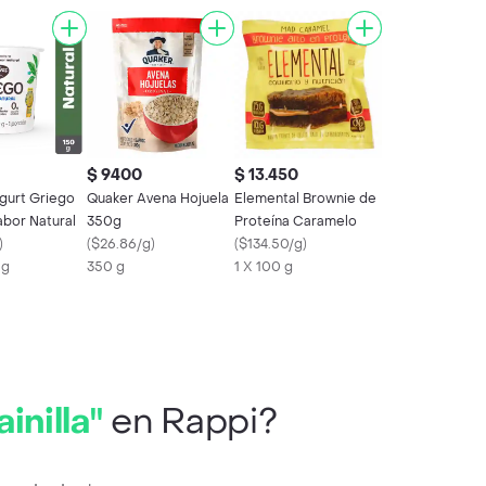
$ 9400
$ 13.450
ogurt Griego
Quaker Avena Hojuela
Elemental Brownie de
abor Natural
350g
Proteína Caramelo
)
(
$26.86/g
)
(
$134.50/g
)
 g
350 g
1 X 100 g
inilla"
en Rappi?