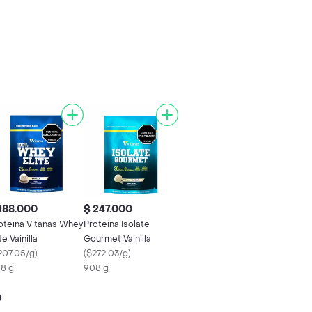
188.000
$ 247.000
oteina Vitanas Whey
Proteína Isolate
te Vainilla
Gourmet Vainilla
207.05/g
)
(
$272.03/g
)
8 g
908 g
o