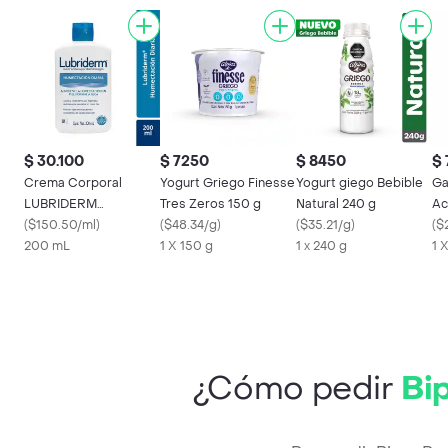
$ 30.100
$ 7250
$ 8450
$ 
Crema Corporal
Yogurt Griego Finesse
Yogurt giego Bebible
Ga
LUBRIDERM
Tres Zeros 150 g
Natural 240 g
Ac
Humectación Diaria
(
$150.50/ml
)
(
$48.34/g
)
(
$35.21/g
)
Sé
(
$
200 ML
200 mL
1 X 150 g
1 x 240 g
1 
¿Cómo pedir
Bip