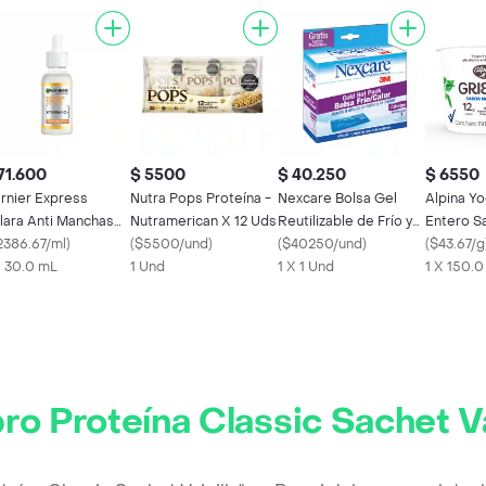
71.600
$ 5500
$ 40.250
$ 6550
rnier Express
Nutra Pops Proteína -
Nexcare Bolsa Gel
Alpina Y
lara Anti Manchas
Nutramerican X 12 Uds
Reutilizable de Frío y
Entero S
rum Vitamina C Día
2386.67/ml
)
(
$5500/und
)
Calor para Adulto
(
$40250/und
)
(
$43.67/g
X 30.0 mL
1 Und
1 X 1 Und
1 X 150.0
ro Proteína Classic Sachet Va