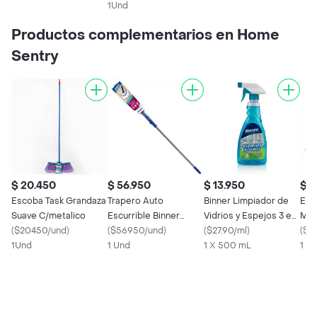
1Und
Productos complementarios en Home
Sentry
$ 20.450
$ 56.950
$ 13.950
$ 2
Escoba Task Grandaza
Trapero Auto
Binner Limpiador de
Ete
Suave C/metalico
Escurrible Binner
Vidrios y Espejos 3 en
Mic
(
$20450/und
)
107561
(
$56950/und
)
1
(
$27.90/ml
)
(
$73
1Und
1 Und
1 X 500 mL
1 X 