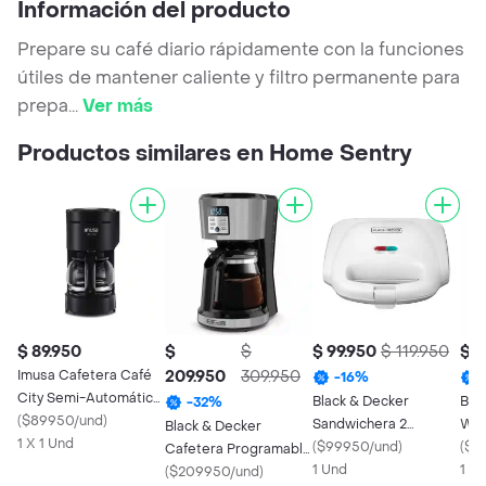
Información del producto
Prepare su café diario rápidamente con la funciones
útiles de mantener caliente y filtro permanente para
prepa
...
Ver más
Productos similares en Home Sentry
$ 89.950
$
$
$ 99.950
$ 119.950
$ 1
Imusa Cafetera Café
209.950
309.950
-
16
%
City Semi-Automática
Black & Decker
Bla
-
32
%
Negra
(
$89950/und
)
Sandwichera 2
Waf
Black & Decker
1 X 1 Und
Puestos
(
$99950/und
)
100
(
$1
Cafetera Programable
1 Und
1 X 
12 T Cm4002B
(
$209950/und
)