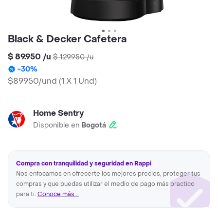
Black & Decker Cafetera
$ 89.950
/
u
$ 129.950
/
u
-
30
%
$89950/und
(
1 X 1 Und
)
Home Sentry
Disponible en
Bogotá
Compra con tranquilidad y seguridad en Rappi
Nos enfocamos en ofrecerte los mejores precios, proteger tus
compras y que puedas utilizar el medio de pago más practico
para ti.
Conoce más...