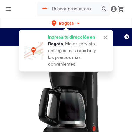
Bogotá
Regístrate
¿Nuevo en Rappi?
y disfruta de
Ingresa tu dirección en
envíos gratis por semanas
Aplican TyC
Bogotá
.
Mejor servicio,
entregas más rápidas y
los precios más
convenientes!