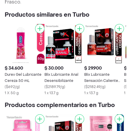
Frasco.
Productos similares en Turbo
$ 34.600
$ 30.000
$ 29.900
$ 2
Durex Gel Lubricante
Blix Lubricante Anal
Blix Lubricante
Blix
Cereza 50 mL
Desensibilizante
Sensación Caliente
Sen
(
$692/g
)
(
$2189.79/g
)
Cereza
(
$2182.49/g
)
San
(
$21
1 X 50 g
1 x 13.7 g
1 x 13.7 g
1 x 1
Productos complementarios en Turbo