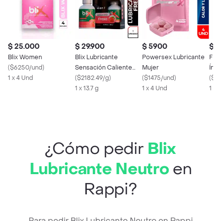
$ 25.000
$ 29.900
$ 5900
$ 4
Blix Women
Blix Lubricante
Powersex Lubricante
Fis
(
$6250/und
)
Sensación Caliente
Mujer
Ínt
1 x 4 Und
Fresa
(
$2182.49/g
)
(
$1475/und
)
(
$46
1 x 13.7 g
1 x 4 Und
1 X 
¿Cómo pedir
Blix
Lubricante Neutro
en
Rappi?
Para pedir Blix Lubricante Neutro en Rappi