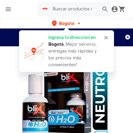
Bogotá
Regístrate
¿Nuevo en Rappi?
y disfruta de
Ingresa tu dirección en
envíos gratis por semanas
Aplican TyC
Bogotá
.
Mejor servicio,
entregas más rápidas y
los precios más
convenientes!