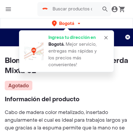
Bogotá
Regístrate
¿Nuevo en Rappi?
y disfruta de
Ingresa tu dirección en
envíos gratis por semanas
Aplican TyC
Bogotá
.
Mejor servicio,
entregas más rápidas y
los precios más
Blomer Cepillo GOLD Desert Cerda
convenientes!
Mixta 02
Agotado
Información del producto
Cabo de madera color metalizado, insertado
angularmente el cual es ideal para trabajos largos ya
que gracias a la espuma permite que la mano no se