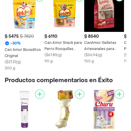
$ 5475
$ 7820
$ 6110
$ 8540
$ 9
Can Amor Snack para
CanAmor Galletas
Cab
-
30
%
Perro Rosquillas
Artesanales para
Por
Can Amor Bocaditos
Crocantes Crick Can
(
$67.89/g
)
Perros de Todas las
(
$56.94/g
)
(
$8
Original
90 g
Razas
150 g
110 
(
$27.37/g
)
200 g
Productos complementarios en Éxito