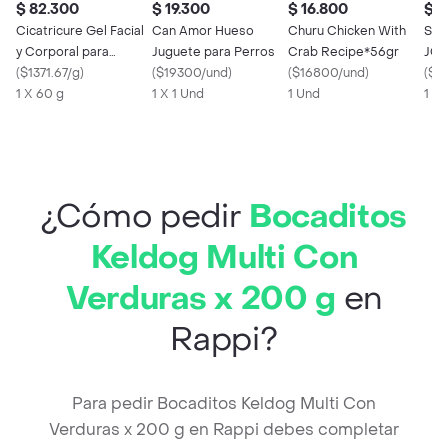
$ 82.300
$ 19.300
$ 16.800
$ 2
Cicatricure Gel Facial
Can Amor Hueso
Churu Chicken With
Sha
y Corporal para
Juguete para Perros
Crab Recipe*56gr
JOH
Cicatrices y Estrías
(
$1371.67/g
)
(
$19300/und
)
(
$16800/und
)
400
(
$71
1 X 60 g
1 X 1 Und
1 Und
1 X
¿Cómo pedir
Bocaditos
Keldog Multi Con
Verduras x 200 g
en
Rappi?
Para pedir Bocaditos Keldog Multi Con
Verduras x 200 g en Rappi debes completar