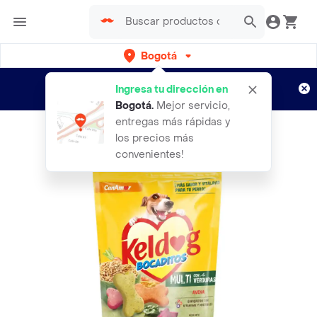
Bogotá
Regístrate
¿Nuevo en Rappi?
y disfruta de
Ingresa tu dirección en
envíos gratis por semanas
Aplican TyC
Bogotá
.
Mejor servicio,
entregas más rápidas y
los precios más
convenientes!