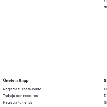
C
m
Únete a Rappi
S
Registra tu restaurante
B
Trabaja con nosotros
D
Registra tu tienda
S