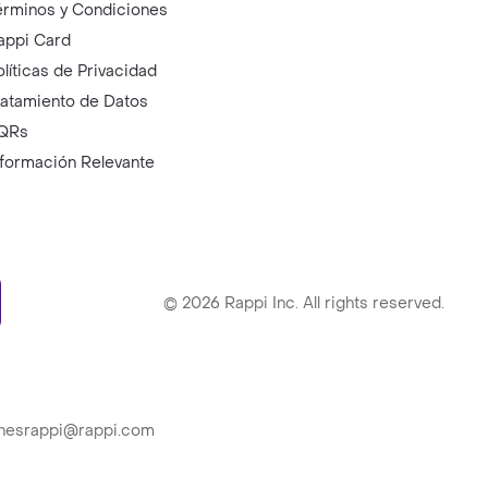
érminos y Condiciones
appi Card
olíticas de Privacidad
ratamiento de Datos
QRs
nformación Relevante
ry
©
2026
Rappi Inc. All rights reserved.
ionesrappi@rappi.com