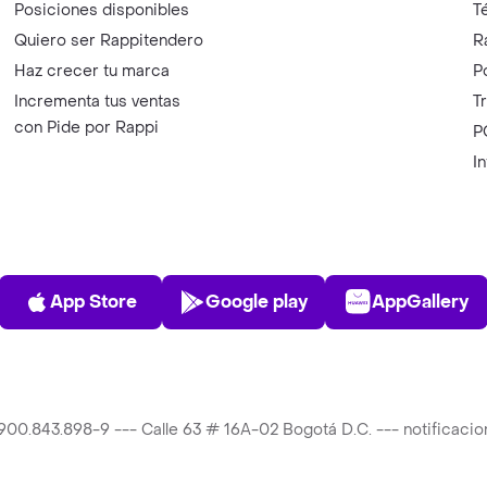
Posiciones disponibles
T
Quiero ser Rappitendero
R
Haz crecer tu marca
P
Incrementa tus ventas
T
con Pide por Rappi
P
I
App Store
Play Store
AppGalle
App Store
Google play
AppGallery
T 900.843.898-9 --- Calle 63 # 16A-02 Bogotá D.C. --- notificac