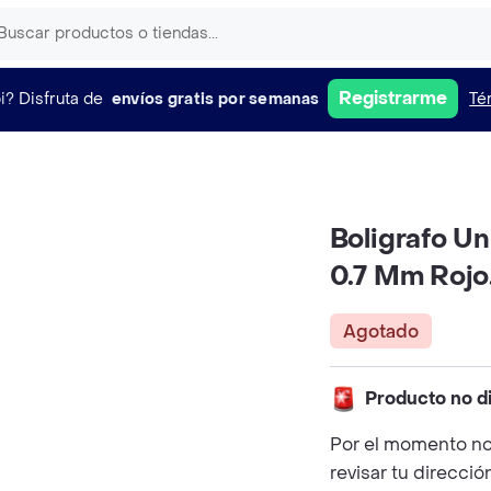
Registrarme
i?
Disfruta de
envíos gratis por semanas
Té
Boligrafo Uni
0.7 Mm Rojo
Agotado
Producto no d
Por el momento no
revisar tu direcció