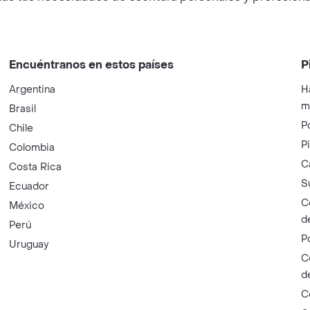
Encuéntranos en estos países
P
Argentina
H
m
Brasil
P
Chile
P
Colombia
C
Costa Rica
S
Ecuador
C
México
d
Perú
P
Uruguay
C
d
C