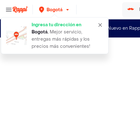
Bogotá
Ingresa tu dirección en
¿Nuevo en Rapp
Bogotá
.
Mejor servicio,
entregas más rápidas y los
precios más convenientes!
Rappi
boligrafo uni ball roller gel ink f