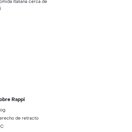
omida Italiana cerca de
i
obre Rappi
log
erecho de retracto
IC