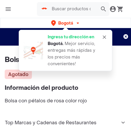
Bogotá
Regístrate
¿Nuevo en Rappi?
y disfruta de
Ingresa tu dirección en
envíos gratis por semanas
Aplican TyC
Bogotá
.
Mejor servicio,
entregas más rápidas y
los precios más
Bolsa Con Petalos De Rosas
convenientes!
Agotado
Información del producto
Bolsa con pétalos de rosa color rojo
Top Marcas y Cadenas de Restaurantes