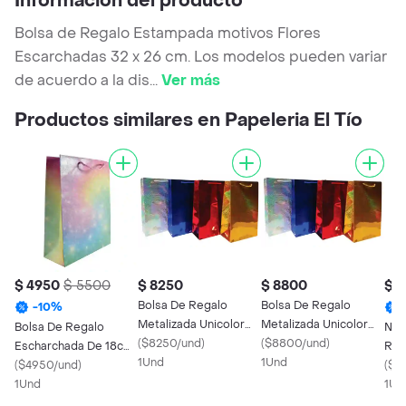
Información del producto
Bolsa de Regalo Estampada motivos Flores
Escarchadas 32 x 26 cm. Los modelos pueden variar
de acuerdo a la dis
...
Ver más
Productos similares en Papeleria El Tío
$ 4950
$ 5500
$ 8250
$ 8800
$ 
Bolsa De Regalo
Bolsa De Regalo
-
10
%
Metalizada Unicolor
Metalizada Unicolor
Bolsa De Regalo
Nav
Grande 30 X 25 Ref.
(
$8250/und
)
Grande 35 X 30 Cm
(
$8800/und
)
Escharchada De 18cm
Reg
045e
1Und
Ref. 045f
1Und
X 24 Cm
(
$4950/und
)
32c
(
$9
1Und
1Un