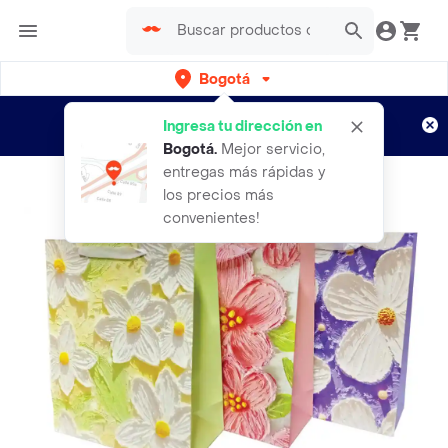
Bogotá
Regístrate
¿Nuevo en Rappi?
y disfruta de
Ingresa tu dirección en
envíos gratis por semanas
Aplican TyC
Bogotá
.
Mejor servicio,
entregas más rápidas y
los precios más
convenientes!