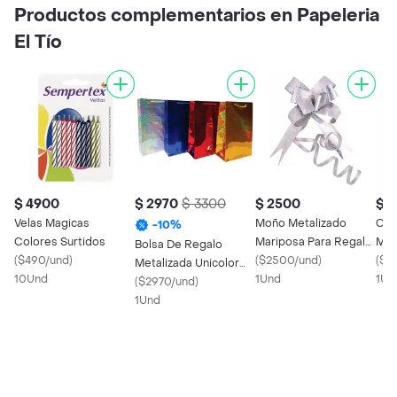
Productos complementarios en Papeleria
El Tío
$ 4900
$ 2970
$ 3300
$ 2500
$ 
Velas Magicas
Moño Metalizado
Cin
-
10
%
Colores Surtidos
Mariposa Para Regalo
Mm 
Bolsa De Regalo
(
$490/und
)
Plateado
(
$2500/und
)
Par
(
$3
Metalizada Unicolor
10Und
1Und
1Un
Pequeña 14 X 11 Ref.
(
$2970/und
)
045b
1Und