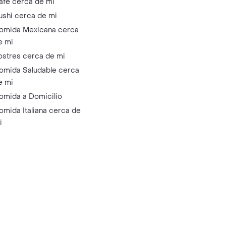
afé cerca de mi
ushi cerca de mi
omida Mexicana cerca
e mi
ostres cerca de mi
omida Saludable cerca
e mi
omida a Domicilio
omida Italiana cerca de
i