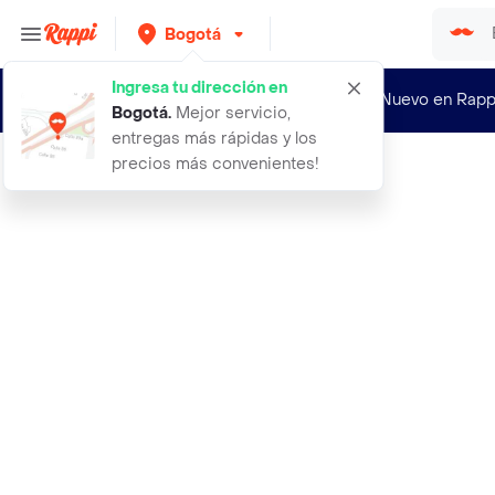
Bogotá
Ingresa tu dirección en
¿Nuevo en Rapp
Bogotá
.
Mejor servicio,
entregas más rápidas y los
precios más convenientes!
Rappi
bombillo bengala bg 253 luz led rec