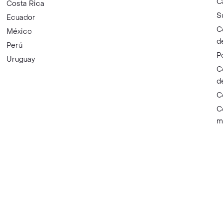
C
Costa Rica
S
Ecuador
C
México
d
Perú
P
Uruguay
C
d
C
C
m