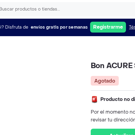
Registrarme
i?
Disfruta de
envíos gratis por semanas
Té
Bon ACURE 
Agotado
Producto no d
Por el momento no
revisar tu direcció