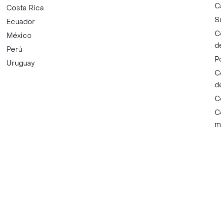
C
Costa Rica
S
Ecuador
C
México
d
Perú
P
Uruguay
C
d
C
C
m