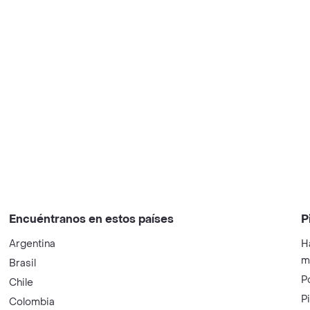
Encuéntranos en estos países
P
Argentina
H
m
Brasil
P
Chile
P
Colombia