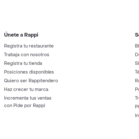
Únete a Rappi
S
Registra tu restaurante
B
Trabaja con nosotros
D
Registra tu tienda
S
Posiciones disponibles
T
Quiero ser Rappitendero
R
Haz crecer tu marca
P
Incrementa tus ventas
T
con Pide por Rappi
P
I