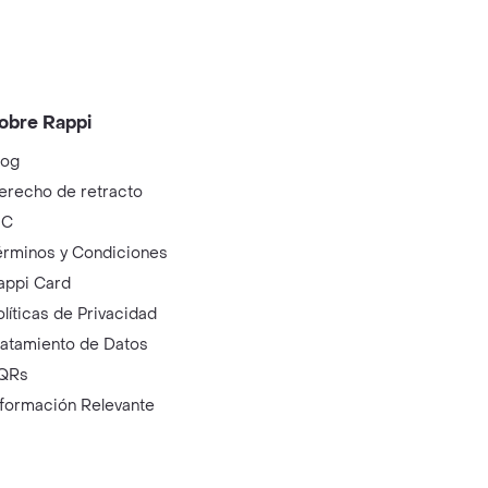
obre Rappi
log
erecho de retracto
IC
érminos y Condiciones
appi Card
olíticas de Privacidad
ratamiento de Datos
QRs
nformación Relevante