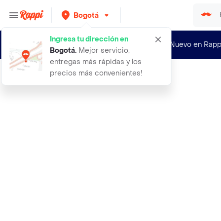
Bogotá
Ingresa tu dirección en
¿Nuevo en Rapp
Bogotá
.
Mejor servicio,
entregas más rápidas y los
precios más convenientes!
Rappi
bon acure shampoo color freeze 1000