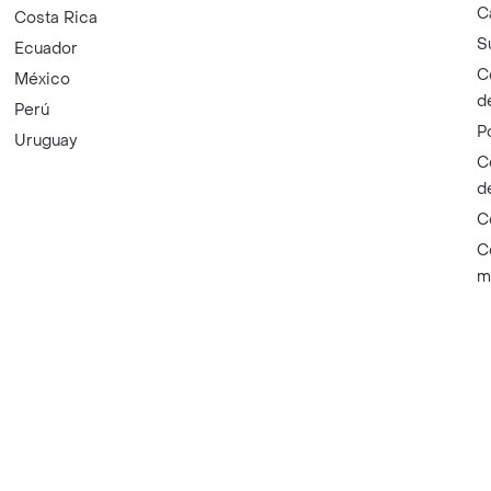
C
Costa Rica
S
Ecuador
C
México
d
Perú
P
Uruguay
C
d
C
C
m