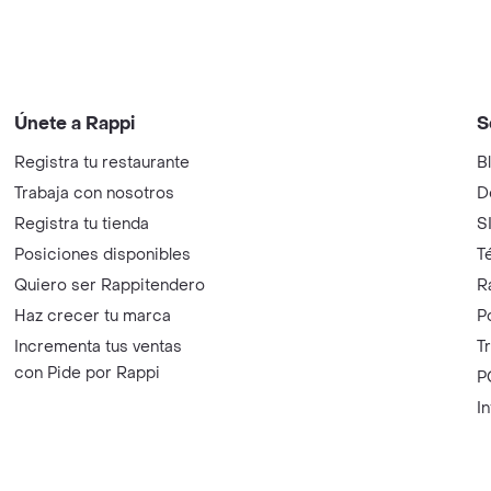
Únete a Rappi
S
Registra tu restaurante
B
Trabaja con nosotros
D
Registra tu tienda
S
Posiciones disponibles
T
Quiero ser Rappitendero
R
Haz crecer tu marca
P
Incrementa tus ventas
T
con Pide por Rappi
P
I