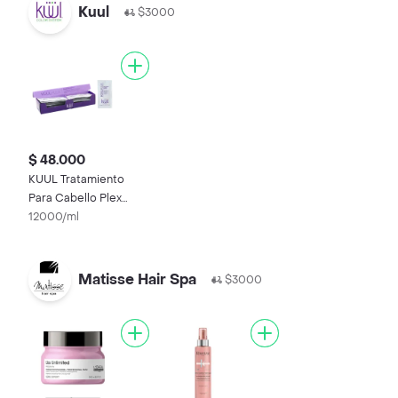
Kuul
$3000
$ 48.000
KUUL Tratamiento
Para Cabello Plex
Display
12000/ml
Matisse Hair Spa
$3000