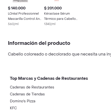
$ 140.000
$ 201.000
LOréal Professionnel
Kérastase Sérum
Mascarilla Control Anti
Térmico para Cabello
Frizz 250 mL
560/ml
con Color Chroma
1340/ml
Información del producto
Cabello coloreado o decolorado que necesita una inyec
Top Marcas y Cadenas de Restaurantes
Cadenas de Restaurantes
Cadenas de Tiendas
Domino's Pizza
KFC