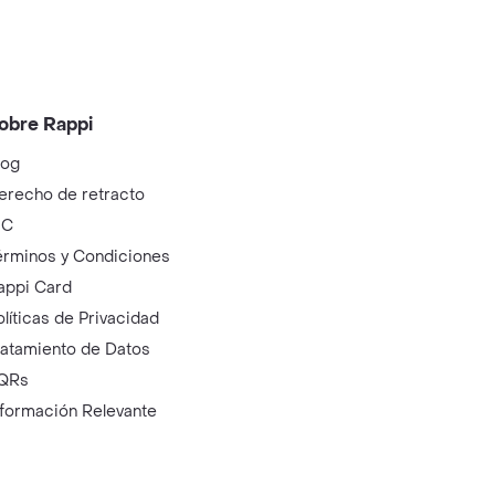
obre Rappi
log
erecho de retracto
IC
érminos y Condiciones
appi Card
olíticas de Privacidad
ratamiento de Datos
QRs
nformación Relevante