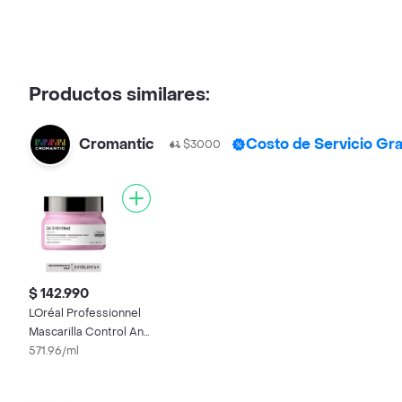
Productos similares:
Cromantic
Costo de Servicio Gra
$3000
$ 142.990
LOréal Professionnel
Mascarilla Control Anti
Frizz 250 mL
571.96/ml