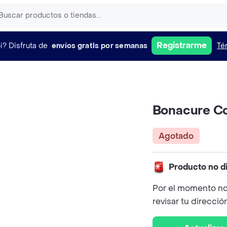
Registrarme
i?
Disfruta de
envíos gratis por semanas
Té
Bonacure Col
Agotado
Producto no d
Por el momento no
revisar tu direcció