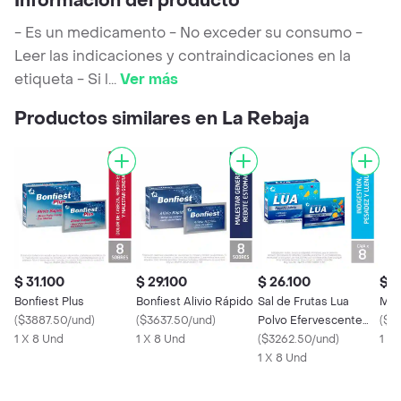
Información del producto
- Es un medicamento - No exceder su consumo -
Leer las indicaciones y contraindicaciones en la
etiqueta - Si l
...
Ver más
Productos similares en La Rebaja
$ 31.100
$ 29.100
$ 26.100
$ 1
Bonfiest Plus
Bonfiest Alivio Rápido
Sal de Frutas Lua
Mag
(
$3887.50/und
)
(
$3637.50/und
)
Polvo Efervescente
(
$97
1 X 8 Und
1 X 8 Und
Original
(
$3262.50/und
)
1 X
1 X 8 Und