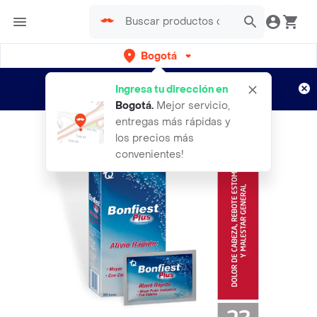
Bogotá
Regístrate
¿Nuevo en Rappi?
y disfruta de
Ingresa tu dirección en
envíos gratis por semanas
Aplican TyC
Bogotá
.
Mejor servicio,
entregas más rápidas y
los precios más
convenientes!