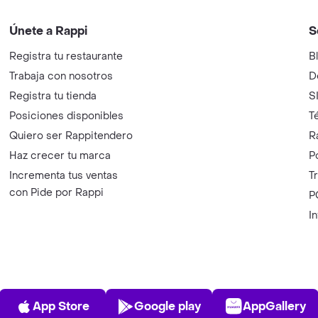
Únete a Rappi
S
Registra tu restaurante
B
Trabaja con nosotros
D
Registra tu tienda
S
Posiciones disponibles
T
Quiero ser Rappitendero
R
Haz crecer tu marca
P
Incrementa tus ventas
T
con Pide por Rappi
P
I
App Store
Play Store
AppGalle
App Store
Google play
AppGallery