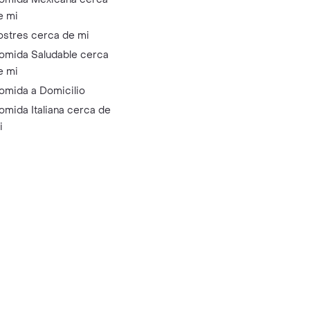
e mi
ostres cerca de mi
omida Saludable cerca
e mi
omida a Domicilio
omida Italiana cerca de
i