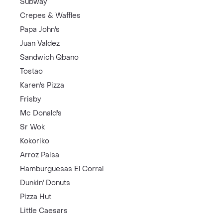
Subway
Crepes & Waffles
Papa John's
Juan Valdez
Sandwich Qbano
Tostao
Karen's Pizza
Frisby
Mc Donald's
Sr Wok
Kokoriko
Arroz Paisa
Hamburguesas El Corral
Dunkin' Donuts
Pizza Hut
Little Caesars