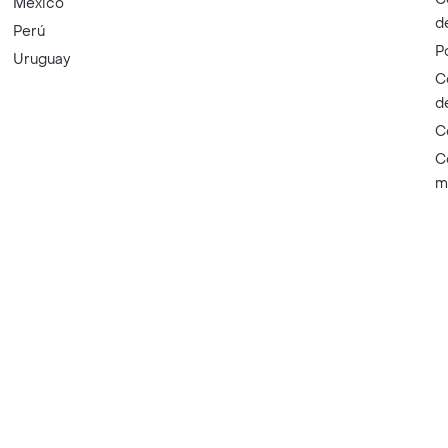
México
d
Perú
P
Uruguay
C
d
C
C
m