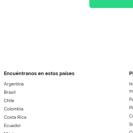
Encuéntranos en estos países
P
Argentina
H
m
Brasil
P
Chile
P
Colombia
C
Costa Rica
S
Ecuador
C