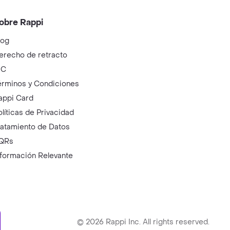
obre Rappi
log
erecho de retracto
IC
érminos y Condiciones
appi Card
olíticas de Privacidad
ratamiento de Datos
QRs
nformación Relevante
ry
©
2026
Rappi Inc. All rights reserved.