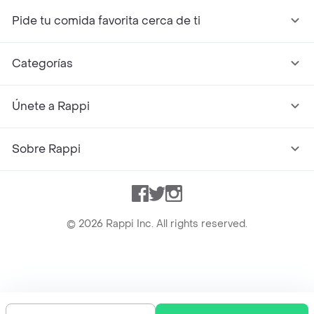
Pide tu comida favorita cerca de ti
Categorías
Únete a Rappi
Sobre Rappi
Facebook
Twitter
Instagram
©
2026
Rappi Inc. All rights reserved.
Rappi S.A.S. --- NIT 900.843.898-9 --- Calle 63 # 16A-02
Bogotá D.C. --- notificacionesrappi@rappi.com