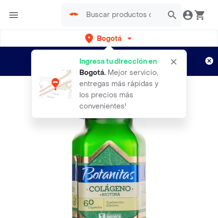
Bogotá
Regístrate
¿Nuevo en Rappi?
y disfruta de
Ingresa tu dirección en
envíos gratis por semanas
Aplican TyC
Bogotá
.
Mejor servicio,
entregas más rápidas y
los precios más
convenientes!