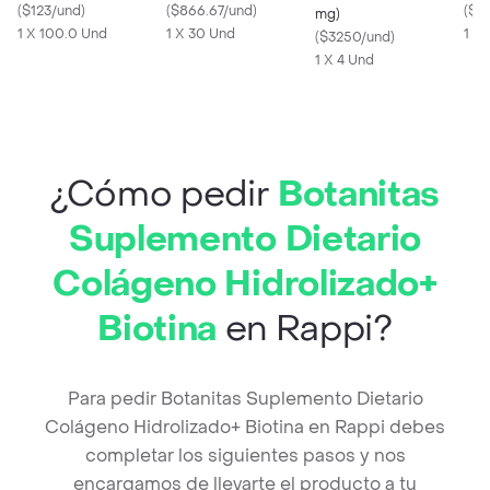
Karité
(
$123/und
)
(
$866.67/und
)
Grip
(
$1
mg)
1 X 100.0 Und
1 X 30 Und
1 X 
(
$3250/und
)
1 X 4 Und
¿Cómo pedir
Botanitas
Suplemento Dietario
Colágeno Hidrolizado+
Biotina
en Rappi?
Para pedir Botanitas Suplemento Dietario
Colágeno Hidrolizado+ Biotina en Rappi debes
completar los siguientes pasos y nos
encargamos de llevarte el producto a tu