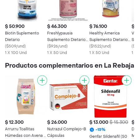
$ 50.900
$ 46.300
$ 76.100
$ 1
Biotin Suplemento
Freshlypausia
Healthy America
Vit
Dietario
Suplemento Dietario
Suplemento Dietario
Sup
(
$509/und
)
(50 mg) 50 Cápsulas
(
$926/und
)
de Vitamina E
(
$1522/und
)
Vit
(
$1
1 X 100 Und
1 X 50 Und
1 X 50 Und
1 X
Productos complementarios en La Rebaja
$ 12.300
$ 26.000
$ 13.000
$ 15.300
$ 1
Arrurru Toallitas
Nutrazul Complejo-B
Dolex G
-
15
%
Húmedas con Avena y
Cápsulas
MUL
Genfar Sildenafil (50