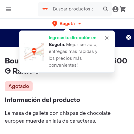
Bogotá
Regístrate
¿Nuevo en Rappi?
y disfruta de
Ingresa tu dirección en
envíos gratis por semanas
Aplican TyC
Bogotá
.
Mejor servicio,
entregas más rápidas y
los precios más
Bouchard Lata De Vacaciones 300
convenientes!
G Ramo S
Agotado
Información del producto
La masa de galleta con chispas de chocolate
europea muerde en lata de caracteres.