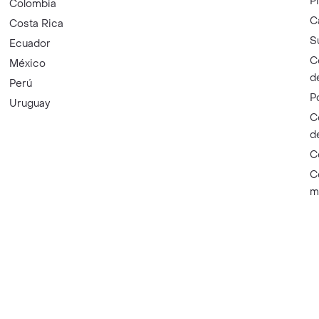
P
Colombia
C
Costa Rica
S
Ecuador
C
México
d
Perú
P
Uruguay
C
d
C
C
m