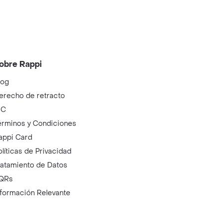
obre Rappi
log
erecho de retracto
IC
érminos y Condiciones
appi Card
olíticas de Privacidad
ratamiento de Datos
QRs
nformación Relevante