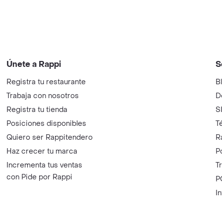
Únete a Rappi
S
Registra tu restaurante
B
Trabaja con nosotros
D
Registra tu tienda
S
Posiciones disponibles
T
Quiero ser Rappitendero
R
Haz crecer tu marca
P
Incrementa tus ventas
T
con Pide por Rappi
P
I