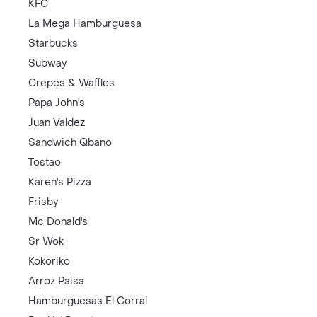
KFC
La Mega Hamburguesa
Starbucks
Subway
Crepes & Waffles
Papa John's
Juan Valdez
Sandwich Qbano
Tostao
Karen's Pizza
Frisby
Mc Donald's
Sr Wok
Kokoriko
Arroz Paisa
Hamburguesas El Corral