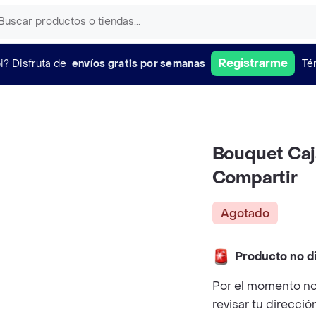
Registrarme
i?
Disfruta de
envíos gratis por semanas
Té
Bouquet Caj
Compartir
Agotado
Producto no d
Por el momento no
revisar tu direcció