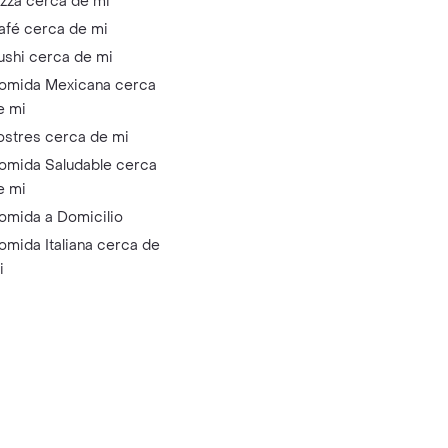
izza cerca de mi
afé cerca de mi
ushi cerca de mi
omida Mexicana cerca
e mi
ostres cerca de mi
omida Saludable cerca
e mi
omida a Domicilio
omida Italiana cerca de
i