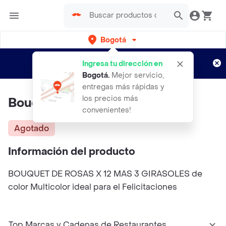
Bogotá
Regístrate
¿Nuevo en Rappi?
y disfruta de
Ingresa tu dirección en
envíos gratis por semanas
Aplican TyC
Bogotá
.
Mejor servicio,
entregas más rápidas y
los precios más
Bouquet De Rosas & Girasoles
convenientes!
Agotado
Información del producto
BOUQUET DE ROSAS X 12 MAS 3 GIRASOLES de
color Multicolor ideal para el Felicitaciones
Top Marcas y Cadenas de Restaurantes