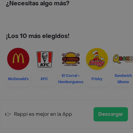
¿Necesitas algo más?
¡Los 10 más elegidos!
El Corral -
Sandwich
McDonald's
KFC
Frisby
Hamburguesa
Qbano
👉
Rappi es mejor en la App
Descargar