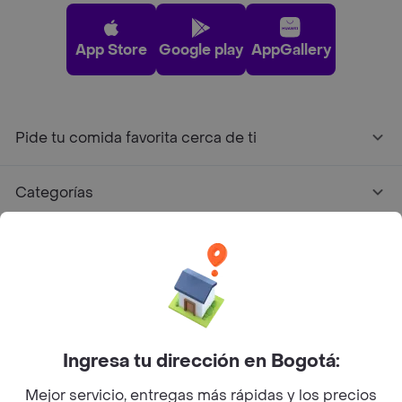
App Store
Google play
AppGallery
Pide tu comida favorita cerca de ti
Categorías
Únete a Rappi
Sobre Rappi
Facebook
Twitter
Instagram
Ingresa tu dirección en Bogotá:
Mejor servicio, entregas más rápidas y los precios
©
2026
Rappi Inc. All rights reserved.