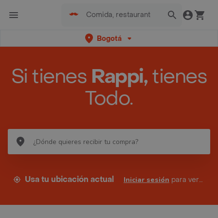
Bogotá
Si tienes
Rappi,
tienes
Todo.
Usa tu ubicación actual
Iniciar sesión
para ver tus direcciones