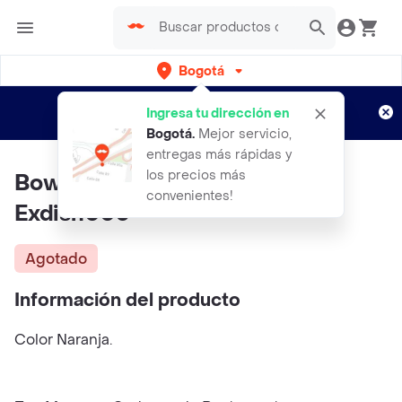
Bogotá
Regístrate
¿Nuevo en Rappi?
y disfruta de
Ingresa tu dirección en
envíos gratis por semanas
Aplican TyC
Bogotá
.
Mejor servicio,
entregas más rápidas y
los precios más
Bowl Eco En Fibra De Bambu
convenientes!
Exdish005
Agotado
Información del producto
Color Naranja.