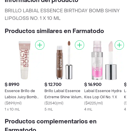
Información del producto
BRILLO LABIAL ESSENCE BIRTHDAY BOMB SHINY
LIPGLOSS NO. 1 X 10 ML
Productos similares en Farmatodo
$ 8990
$ 12.700
$ 16.900
$ 1
Essence Brillo de
Brillo Labial Essence
Labial Essence Hydra
Lab
Labios Juicy Bomb
Extreme Shine Volume
Kiss Lop Oil No. 1 X
Kiss
Shiny Tono 101
(
$899/ml
)
No. 14 X
(
$2540/ml
)
(
$4225/ml
)
(
$4
1 x 10 mL
5 mL
4 mL
4 m
Productos complementarios en
Farmatodo