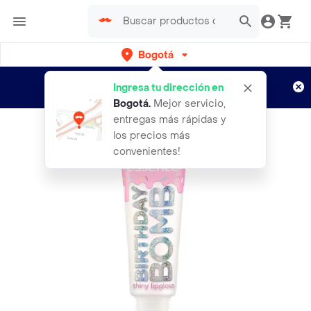
Bogotá
Regístrate
¿Nuevo en Rappi?
y disfruta de
Ingresa tu dirección en
envíos gratis por semanas
Aplican TyC
Bogotá
.
Mejor servicio,
entregas más rápidas y
los precios más
convenientes!