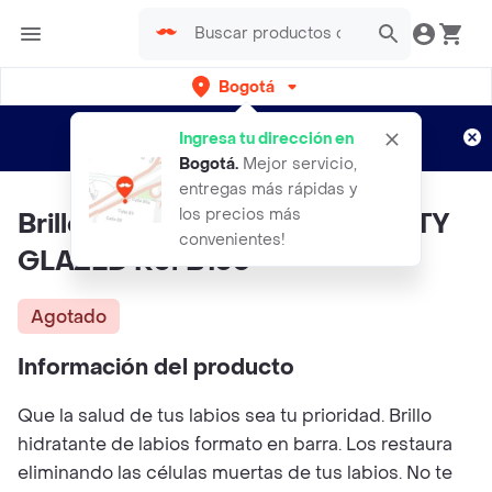
Bogotá
Regístrate
¿Nuevo en Rappi?
y disfruta de
Ingresa tu dirección en
envíos gratis por semanas
Aplican TyC
Bogotá
.
Mejor servicio,
entregas más rápidas y
los precios más
Brillo Reparador Smooth BEAUTY
convenientes!
GLAZED Ref B130
Agotado
Información del producto
Que la salud de tus labios sea tu prioridad. Brillo
hidratante de labios formato en barra. Los restaura
eliminando las células muertas de tus labios. No te