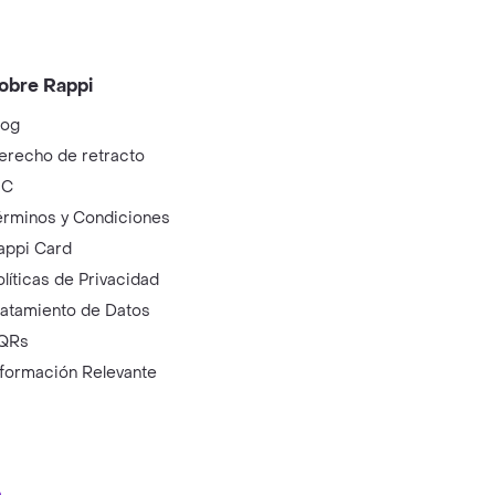
obre Rappi
log
erecho de retracto
IC
érminos y Condiciones
appi Card
olíticas de Privacidad
ratamiento de Datos
QRs
nformación Relevante