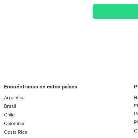
Encuéntranos en estos países
P
Argentina
H
m
Brasil
P
Chile
P
Colombia
C
Costa Rica