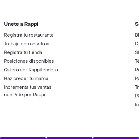
Únete a Rappi
S
Registra tu restaurante
B
Trabaja con nosotros
D
Registra tu tienda
S
Posiciones disponibles
T
Quiero ser Rappitendero
R
Haz crecer tu marca
P
Incrementa tus ventas
T
con Pide por Rappi
P
I