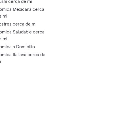
ushi cerca de mi
omida Mexicana cerca
e mi
ostres cerca de mi
omida Saludable cerca
e mi
omida a Domicilio
omida Italiana cerca de
i