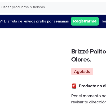
Registrarme
i?
Disfruta de
envíos gratis por semanas
Té
Brizzé Palit
Olores.
Agotado
Producto no d
Por el momento no
revisar tu direcció