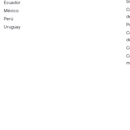
S
Ecuador
C
México
d
Perú
P
Uruguay
C
d
C
C
m