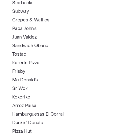
Starbucks
Subway
Crepes & Waffles
Papa John's
Juan Valdez
Sandwich Qbano
Tostao
Karen's Pizza
Frisby
Mc Donald's
Sr Wok
Kokoriko
Arroz Paisa
Hamburguesas El Corral
Dunkin' Donuts
Pizza Hut