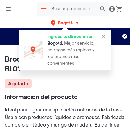
Bogotá
Regístrate
¿Nuevo en Rappi?
y disfruta de
Ingresa tu dirección en
envíos gratis por semanas
Aplican TyC
Bogotá
.
Mejor servicio,
entregas más rápidas y
los precios más
Brocha Base Mini TRENDY Ref
convenientes!
Bt013
Agotado
Información del producto
Ideal para lograr una aplicación uniforme de la base.
Úsala con productos líquidos o cremosos. Fabricada
con pelo sintético y mango de madera. Es de línea