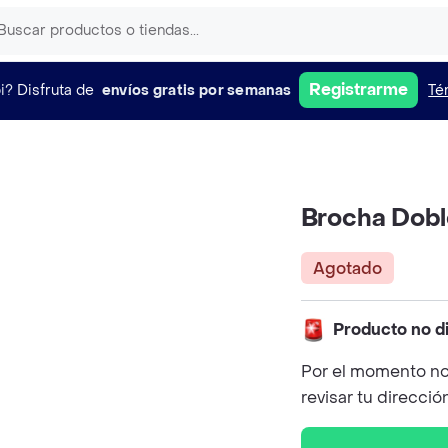
Registrarme
i?
Disfruta de
envíos gratis por semanas
Té
Brocha Dobl
Agotado
Producto no d
Por el momento no
revisar tu direcció