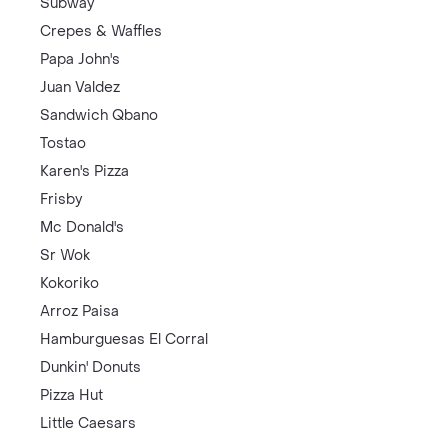
Subway
Crepes & Waffles
Papa John's
Juan Valdez
Sandwich Qbano
Tostao
Karen's Pizza
Frisby
Mc Donald's
Sr Wok
Kokoriko
Arroz Paisa
Hamburguesas El Corral
Dunkin' Donuts
Pizza Hut
Little Caesars