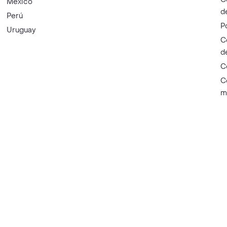
México
d
Perú
P
Uruguay
C
d
C
C
m