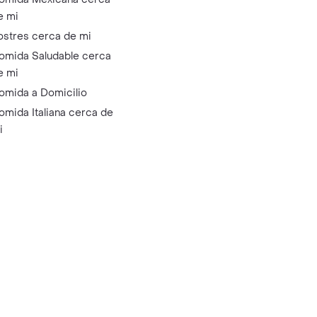
e mi
ostres cerca de mi
omida Saludable cerca
e mi
omida a Domicilio
omida Italiana cerca de
i