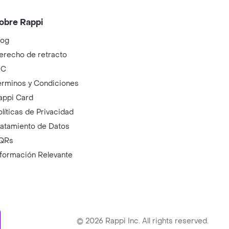
obre Rappi
log
erecho de retracto
IC
érminos y Condiciones
appi Card
olíticas de Privacidad
ratamiento de Datos
QRs
nformación Relevante
ry
©
2026
Rappi Inc. All rights reserved.