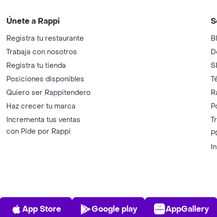
Únete a Rappi
S
Registra tu restaurante
B
Trabaja con nosotros
D
Registra tu tienda
S
Posiciones disponibles
T
Quiero ser Rappitendero
R
Haz crecer tu marca
P
Incrementa tus ventas
T
con Pide por Rappi
P
I
App Store
Play Store
AppGalle
App Store
Google play
AppGallery