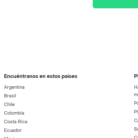
Encuéntranos en estos países
P
Argentina
H
m
Brasil
P
Chile
P
Colombia
C
Costa Rica
S
Ecuador
C