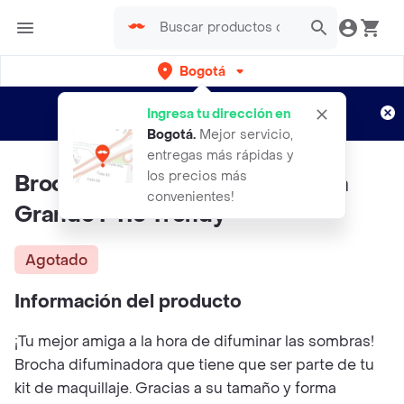
Bogotá
Regístrate
¿Nuevo en Rappi?
y disfruta de
Ingresa tu dirección en
envíos gratis por semanas
Aplican TyC
Bogotá
.
Mejor servicio,
entregas más rápidas y
los precios más
Brocha Individual Difuminadora
convenientes!
Grande P115 Trendy
Agotado
Información del producto
¡Tu mejor amiga a la hora de difuminar las sombras!
Brocha difuminadora que tiene que ser parte de tu
kit de maquillaje. Gracias a su tamaño y forma