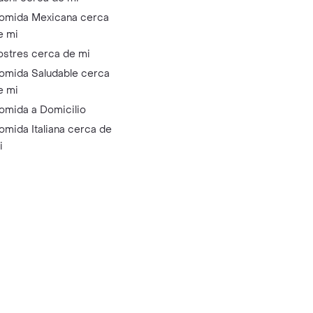
omida Mexicana cerca
e mi
ostres cerca de mi
omida Saludable cerca
e mi
omida a Domicilio
omida Italiana cerca de
i