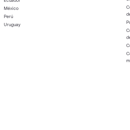
Ecuador
C
México
d
Perú
P
Uruguay
C
d
C
C
m