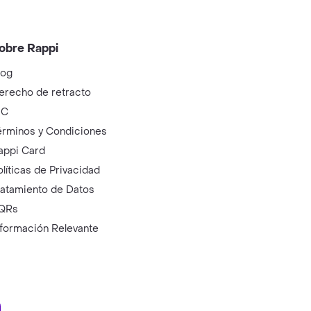
obre Rappi
log
erecho de retracto
IC
érminos y Condiciones
appi Card
olíticas de Privacidad
ratamiento de Datos
QRs
nformación Relevante
ry