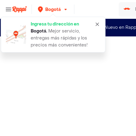
Bogotá
Ingresa tu dirección en
¿Nuevo en Rapp
Bogotá
.
Mejor servicio,
entregas más rápidas y los
precios más convenientes!
Rappi
brow long wear pomade atenea taupe