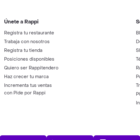
Únete a Rappi
S
Registra tu restaurante
B
Trabaja con nosotros
D
Registra tu tienda
S
Posiciones disponibles
T
Quiero ser Rappitendero
R
Haz crecer tu marca
P
Incrementa tus ventas
T
con Pide por Rappi
P
I
App Store
Play Store
AppGalle