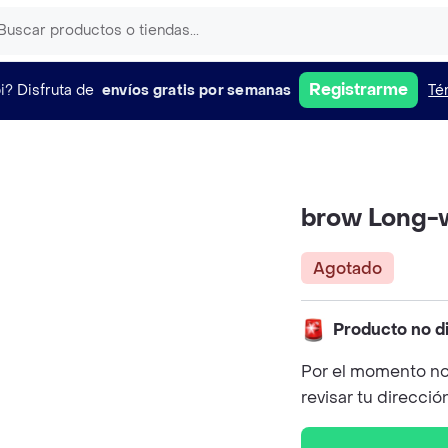
Registrarme
i?
Disfruta de
envíos gratis por semanas
Té
brow Long-
Agotado
Producto no d
Por el momento no
revisar tu direcció