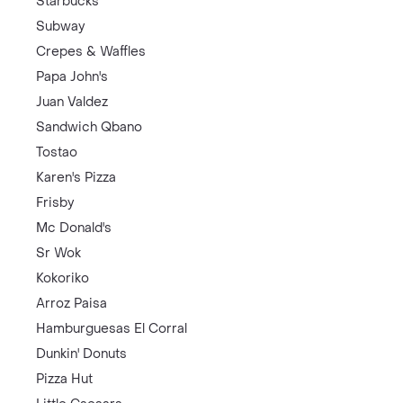
Starbucks
Subway
Crepes & Waffles
Papa John's
Juan Valdez
Sandwich Qbano
Tostao
Karen's Pizza
Frisby
Mc Donald's
Sr Wok
Kokoriko
Arroz Paisa
Hamburguesas El Corral
Dunkin' Donuts
Pizza Hut