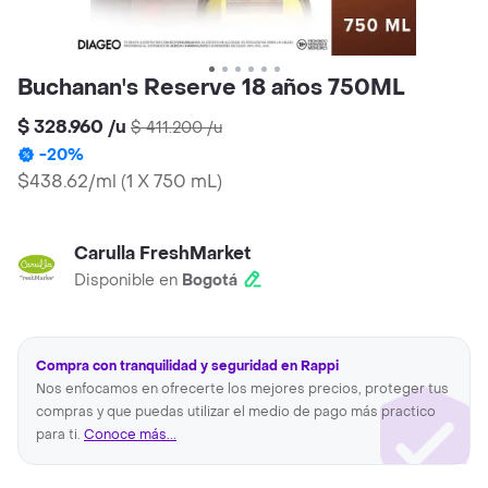
Buchanan's Reserve 18 años 750ML
$ 328.960
/
u
$ 411.200
/
u
-
20
%
$438.62/ml
(
1 X 750 mL
)
Carulla FreshMarket
Disponible en
Bogotá
Compra con tranquilidad y seguridad en Rappi
Nos enfocamos en ofrecerte los mejores precios, proteger tus
compras y que puedas utilizar el medio de pago más practico
para ti.
Conoce más...