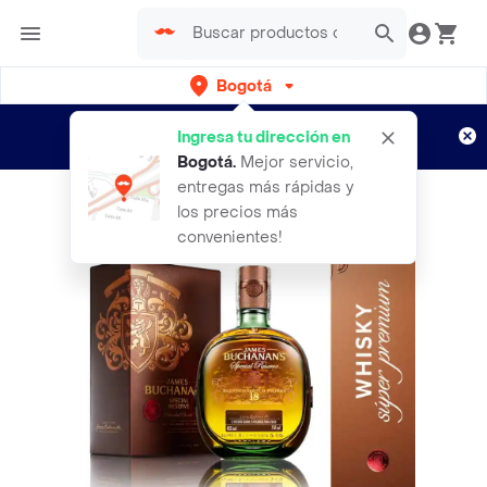
Bogotá
Regístrate
¿Nuevo en Rappi?
y disfruta de
Ingresa tu dirección en
envíos gratis por semanas
Aplican TyC
Bogotá
.
Mejor servicio,
entregas más rápidas y
los precios más
convenientes!