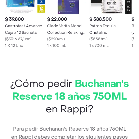
$ 39.800
$ 22.000
$ 388.500
$ 5
Gastrofast Advance
Glade Varita Mood
Patron Tequila
Ron
Caja x 12 Sachets
Collection Relaxing
Cristalino
(70
(
$3316.67/und
)
Lavender 100 mL
(
$220/ml
)
(
$555/ml
)
(
$79
1 X 12 Und
1 x 100 mL
1 x 700 mL
1 X
¿Cómo pedir
Buchanan's
Reserve 18 años 750ML
en Rappi?
Para pedir Buchanan's Reserve 18 años 750ML
en Rappi debes completar los siguientes pasos