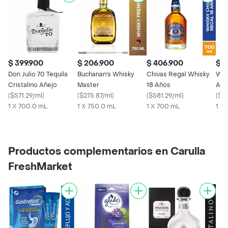
$ 399.900
$ 206.900
$ 406.900
$ 3
Don Julio 70 Tequila
Buchanan's Whisky
Chivas Regal Whisky
Whi
Cristalino Añejo
Master
18 Años
Año
(
$571.29/ml
)
(
$275.87/ml
)
(
$581.29/ml
)
(
$5
1 X 700.0 mL
1 X 750.0 mL
1 X 700 mL
1 X
Productos complementarios en Carulla
FreshMarket