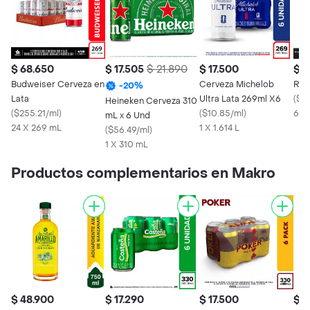
$ 68.650
$ 17.505
$ 21.890
$ 17.500
$ 2
Budweiser Cerveza en
Cerveza Michelob
Red
-
20
%
Lata
Ultra Lata 269ml X6
(
$7
Heineken Cerveza 310
(
$255.21/ml
)
(
$10.85/ml
)
6 X
mL x 6 Und
24 X 269 mL
1 X 1.614 L
(
$56.49/ml
)
1 X 310 mL
Productos complementarios en Makro
$ 48.900
$ 17.290
$ 17.500
$ 1