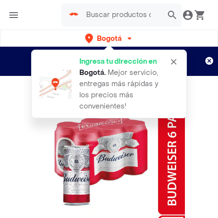
Bogotá
Regístrate
¿Nuevo en Rappi?
y disfruta de
Ingresa tu dirección en
envíos gratis por semanas
Aplican TyC
Bogotá
.
Mejor servicio,
entregas más rápidas y
los precios más
convenientes!