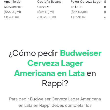
Amarillo de
Costeña Bacana
Poker Cerveza Lager
Ste
Manzanares
Cerveza
en Lata
en 
Aguardiente Sin
(
$65.20/ml
)
(
$52.40/ml
)
(
$53.03/ml
)
(
$6
Azúcar
1 X 750 mL
6 X 330.0 mL
1 X 330 mL
6 X
¿Cómo pedir
Budweiser
Cerveza Lager
Americana en Lata
en
Rappi?
Para pedir Budweiser Cerveza Lager Americana
en Lata en Rappi debes completar los