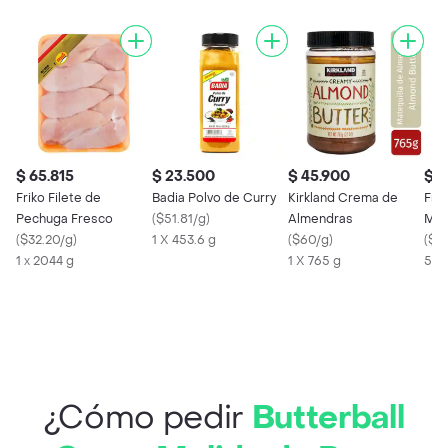
$ 65.815
$ 23.500
$ 45.900
$ 2
Friko Filete de
Badia Polvo de Curry
Kirkland Crema de
Frik
Pechuga Fresco
(
$51.81/g
)
Almendras
Mol
(
$32.20/g
)
1 X 453.6 g
(
$60/g
)
(
$5
1 x 2044 g
1 X 765 g
500
¿Cómo pedir
Butterball