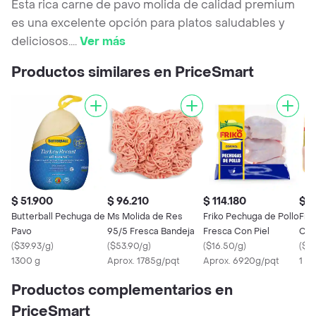
Esta rica carne de pavo molida de calidad premium
es una excelente opción para platos saludables y
deliciosos.
...
Ver más
Productos similares en PriceSmart
$ 51.900
$ 96.210
$ 114.180
$ 6
Butterball Pechuga de
Ms Molida de Res
Friko Pechuga de Pollo
Fri
Pavo
95/5 Fresca Bandeja
Fresca Con Piel
Con
(
$39.93/g
)
(
$53.90/g
)
(
$16.50/g
)
(
$2
1300 g
Aprox. 1785g/pqt
Aprox. 6920g/pqt
1 x 
Productos complementarios en
PriceSmart