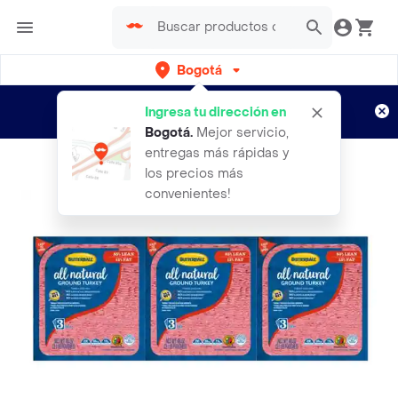
Bogotá
Regístrate
¿Nuevo en Rappi?
y disfruta de
Ingresa tu dirección en
envíos gratis por semanas
Aplican TyC
Bogotá
.
Mejor servicio,
entregas más rápidas y
los precios más
convenientes!