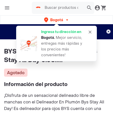
Bogotá
Regístrate
¿Nuevo en Rappi?
y disfruta de
Ingresa tu dirección en
envíos gratis por semanas
Aplican TyC
Bogotá
.
Mejor servicio,
entregas más rápidas y
los precios más
BYS Delineador En Plumon BYS
convenientes!
Stay All Day 0.08Ml
Agotado
Información del producto
¡Disfruta de un sensacional delineado libre de
manchas con el Delineador En Plumón Bys Stay All
Day! Es delineador para ojos BYS cuenta con una