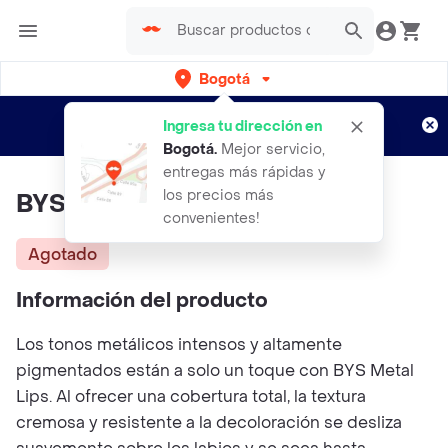
Bogotá
Regístrate
¿Nuevo en Rappi?
y disfruta de
Ingresa tu dirección en
envíos gratis por semanas
Aplican TyC
Bogotá
.
Mejor servicio,
entregas más rápidas y
los precios más
BYS Metal Lips 01 Platinum
convenientes!
Agotado
Información del producto
Los tonos metálicos intensos y altamente
pigmentados están a solo un toque con BYS Metal
Lips. Al ofrecer una cobertura total, la textura
cremosa y resistente a la decoloración se desliza