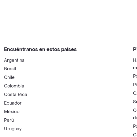
Encuéntranos en estos países
P
Argentina
H
m
Brasil
P
Chile
P
Colombia
C
Costa Rica
S
Ecuador
C
México
d
Perú
P
Uruguay
C