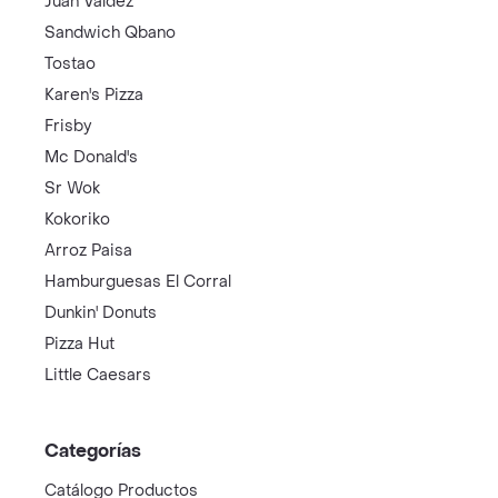
Juan Valdez
Sandwich Qbano
Tostao
Karen's Pizza
Frisby
Mc Donald's
Sr Wok
Kokoriko
Arroz Paisa
Hamburguesas El Corral
Dunkin' Donuts
Pizza Hut
Little Caesars
Categorías
Catálogo Productos