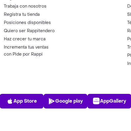
Trabaja con nosotros
D
Registra tu tienda
S
Posiciones disponibles
T
Quiero ser Rappitendero
R
Haz crecer tu marca
P
Incrementa tus ventas
T
con Pide por Rappi
P
I
App Store
Play Store
AppGalle
App Store
Google play
AppGallery