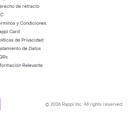
erecho de retracto
IC
érminos y Condiciones
appi Card
olíticas de Privacidad
ratamiento de Datos
QRs
nformación Relevante
ry
©
2026
Rappi Inc. All rights reserved.