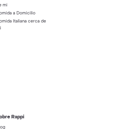
e mi
omida a Domicilio
omida Italiana cerca de
i
obre Rappi
log