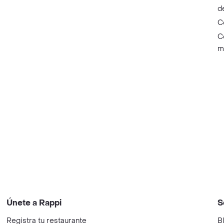
d
C
C
m
Únete a Rappi
S
Registra tu restaurante
B