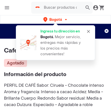
Bogotá
Regístrate
¿Nuevo en Rappi?
y disfruta de
Ingresa tu dirección en
envíos gratis por semanas
Aplican TyC
Bogotá
.
Mejor servicio,
entregas más rápidas y
los precios más
Cafe Barrica Grano 350 Gr
convenientes!
Agotado
Información del producto
PERFIL DE CAFÉ Sabor: Ciruela - Chocolate intenso
Aroma y fragancia: Intenso a cacao Acidez: Media -
Brillante Cuerpo: Redondo Sabor residual: Media a
cacao Dulzura: Especiado - Agradable a roble