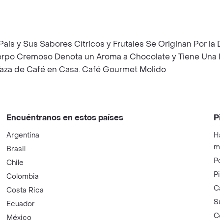
País y Sus Sabores Cítricos y Frutales Se Originan Por la
erpo Cremoso Denota un Aroma a Chocolate y Tiene Una D
 Taza de Café en Casa. Café Gourmet Molido
Encuéntranos en estos países
P
Argentina
H
m
Brasil
P
Chile
P
Colombia
C
Costa Rica
S
Ecuador
C
México