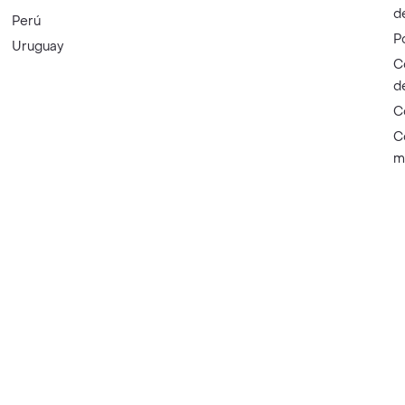
d
Perú
P
Uruguay
C
d
C
C
m