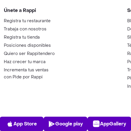
Únete a Rappi
S
Registra tu restaurante
B
Trabaja con nosotros
D
Registra tu tienda
S
Posiciones disponibles
T
Quiero ser Rappitendero
R
Haz crecer tu marca
P
Incrementa tus ventas
T
con Pide por Rappi
P
I
App Store
Play Store
AppGalle
App Store
Google play
AppGallery