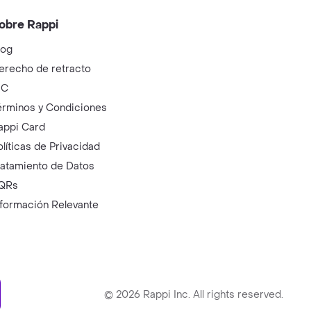
obre Rappi
log
erecho de retracto
IC
érminos y Condiciones
appi Card
olíticas de Privacidad
ratamiento de Datos
QRs
nformación Relevante
ry
©
2026
Rappi Inc. All rights reserved.