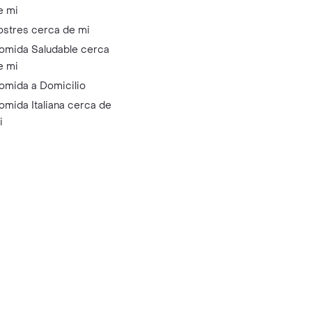
e mi
ostres cerca de mi
omida Saludable cerca
e mi
omida a Domicilio
omida Italiana cerca de
i