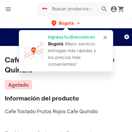
Bogotá
Regístrate
¿Nuevo en Rappi?
y disfruta de
Ingresa tu dirección en
envíos gratis por semanas
Aplican TyC
Bogotá
.
Mejor servicio,
entregas más rápidas y
los precios más
Cafe Tostado Frutos Rojos Café
convenientes!
Quindio
Agotado
Información del producto
Cafe Tostado Frutos Rojos Cafe Quindio