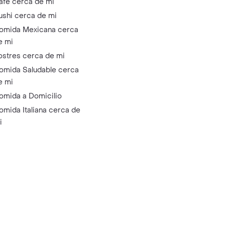
afé cerca de mi
ushi cerca de mi
omida Mexicana cerca
e mi
ostres cerca de mi
omida Saludable cerca
e mi
omida a Domicilio
omida Italiana cerca de
i