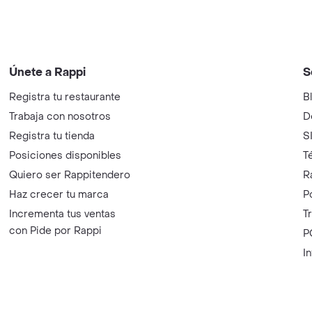
Únete a Rappi
S
Registra tu restaurante
B
Trabaja con nosotros
D
Registra tu tienda
S
Posiciones disponibles
T
Quiero ser Rappitendero
R
Haz crecer tu marca
P
Incrementa tus ventas
T
con Pide por Rappi
P
I