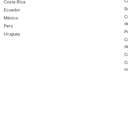
C
Costa Rica
S
Ecuador
C
México
d
Perú
P
Uruguay
C
d
C
C
m