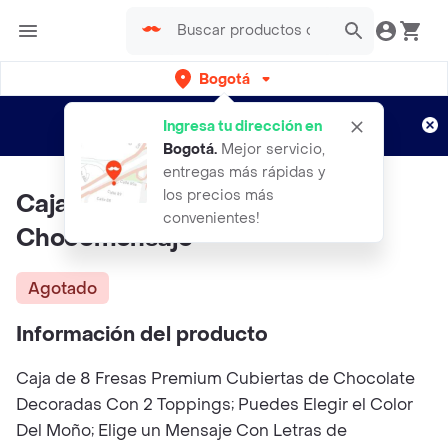
Bogotá
Regístrate
¿Nuevo en Rappi?
y disfruta de
Ingresa tu dirección en
envíos gratis por semanas
Aplican TyC
Bogotá
.
Mejor servicio,
entregas más rápidas y
los precios más
Caja 8 Fresas Small +
convenientes!
Chocomensaje
Agotado
Información del producto
Caja de 8 Fresas Premium Cubiertas de Chocolate
Decoradas Con 2 Toppings; Puedes Elegir el Color
Del Moño; Elige un Mensaje Con Letras de