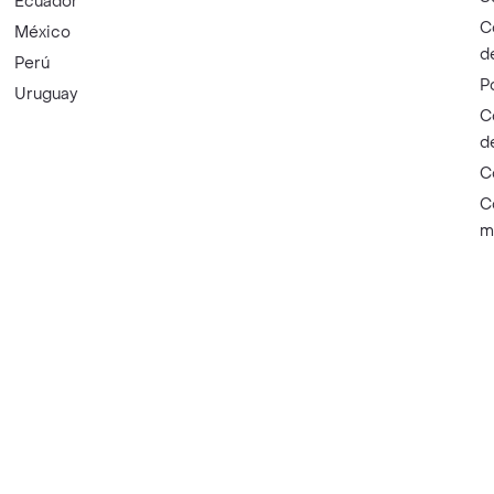
Ecuador
C
México
d
Perú
P
Uruguay
C
d
C
C
m