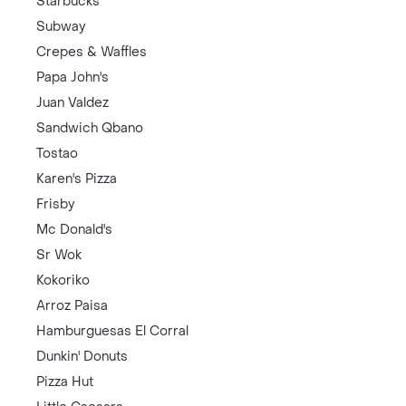
Starbucks
Subway
Crepes & Waffles
Papa John's
Juan Valdez
Sandwich Qbano
Tostao
Karen's Pizza
Frisby
Mc Donald's
Sr Wok
Kokoriko
Arroz Paisa
Hamburguesas El Corral
Dunkin' Donuts
Pizza Hut