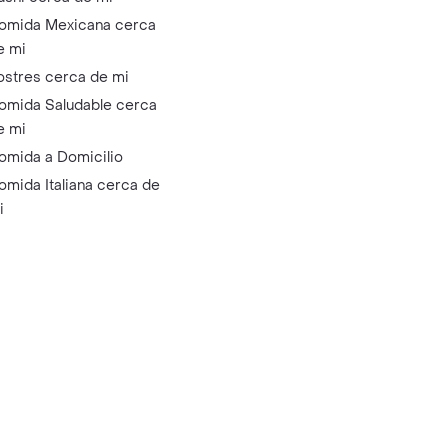
omida Mexicana cerca
e mi
ostres cerca de mi
omida Saludable cerca
e mi
omida a Domicilio
omida Italiana cerca de
i