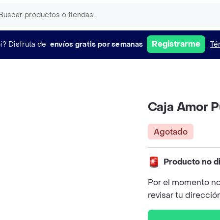
Registrarme
i?
Disfruta de
envíos gratis por semanas
Té
Caja Amor P
Agotado
Producto no d
Por el momento no
revisar tu direcció