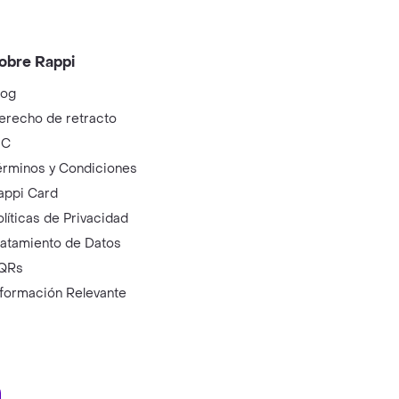
obre Rappi
log
erecho de retracto
IC
érminos y Condiciones
appi Card
olíticas de Privacidad
ratamiento de Datos
QRs
nformación Relevante
ry