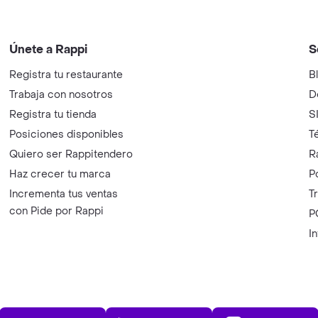
Únete a Rappi
S
Registra tu restaurante
B
Trabaja con nosotros
D
Registra tu tienda
S
Posiciones disponibles
T
Quiero ser Rappitendero
R
Haz crecer tu marca
P
Incrementa tus ventas
T
con Pide por Rappi
P
I
App Store
Play Store
AppGalle