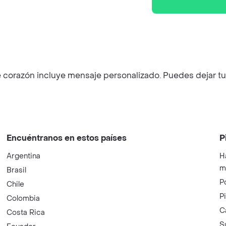
 de corazón incluye mensaje personalizado. Puedes dejar t
Encuéntranos en estos países
P
Argentina
H
m
Brasil
P
Chile
P
Colombia
C
Costa Rica
S